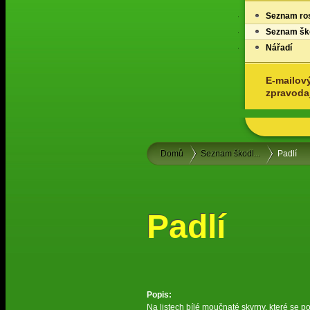
Seznam ros
Seznam ško
Nářadí
E-mailov
zpravoda
Domů
Seznam škodl...
Padlí
Padlí
Popis:
Na listech bílé moučnaté skvrny, které se pos