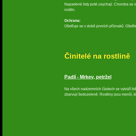
Napadené listy poté usychají. Choroba se 
rostlin.
Ochrana:
Ošetřuje se v době prvních příznaků. Ošet
Činitelé na rostlině
Padlí - Mrkev, petržel
Na všech nadzemních částech se vytváří b
zbarvují šedozeleně. Rostliny jsou menší, k