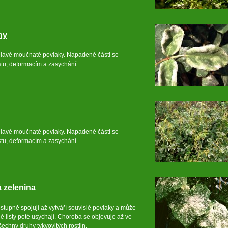
ny
ělavé moučnaté povlaky. Napadené části se
stu, deformacím a zasychání.
ělavé moučnaté povlaky. Napadené části se
stu, deformacím a zasychání.
á zelenina
ostupně spojují až vytváří souvislé povlaky a může
ené listy poté usychají. Choroba se objevuje až ve
chny druhy tykvovitých rostlin.