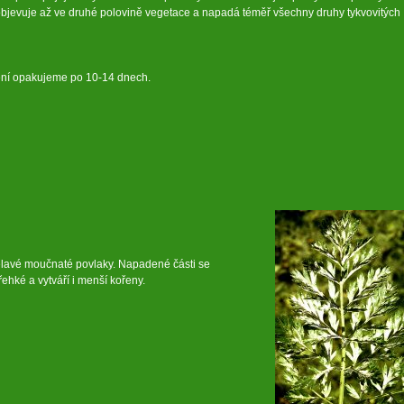
objevuje až ve druhé polovině vegetace a napadá téměř všechny druhy tykvovitých
ření opakujeme po 10-14 dnech.
ělavé moučnaté povlaky. Napadené části se
řehké a vytváří i menší kořeny.