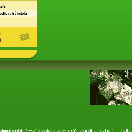
tlin
dlivých činitelů
ý
j
tupně spojují až vytváří souvislé povlaky a může tak dojít k pokrytí celé plochy listu