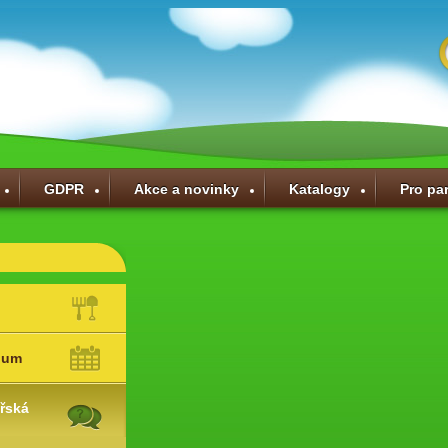
GDPR
Akce a novinky
Katalogy
Pro pa
ium
řská