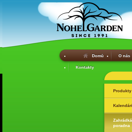
Domů
O nás
Kontakty
Produkty
Kalendár
Zahrádká
poradna