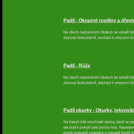
Padlí - Okrasné rostliny a dřevi
Na všech nadzemních částech se vytváří b
zbarvují šedozeleně, dochází k omezení rů
Padlí - Růže
Na všech nadzemních částech se vytváří b
zbarvují šedozeleně, dochází k omezení rů
Padlí okurky - Okurky, tykvovit
Na listech bílé moučnaté skvrny, které se p
tak dojít k pokrytí celé plochy listu. Napad
druhé polovině vegetace a napadá téměř vše