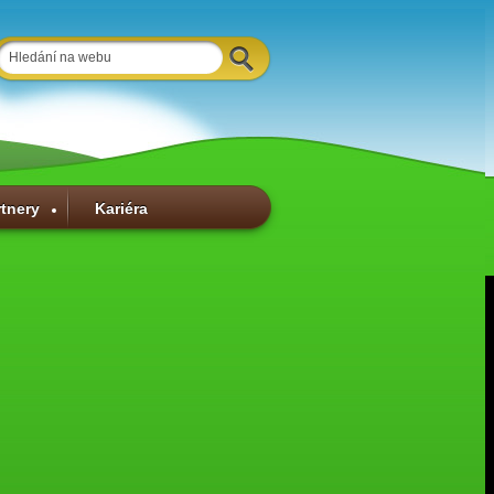
rtnery
Kariéra