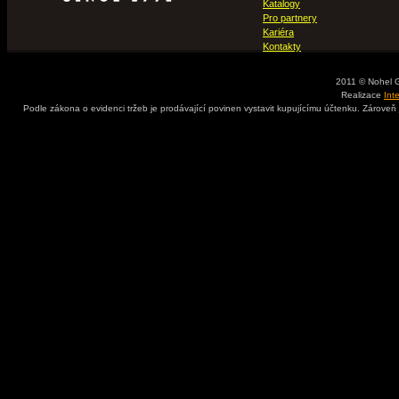
Katalogy
Pro partnery
Kariéra
Kontakty
2011 © Nohel 
Realizace
Int
Podle zákona o evidenci tržeb je prodávající povinen vystavit kupujícímu účtenku. Zároveň