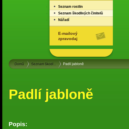
Seznam rostlin
Seznam škodlivých činitelů
Nářadí
E-mailový
zpravodaj
Domů
Seznam škodl...
Padlí jabloně
Padlí jabloně
Popis: