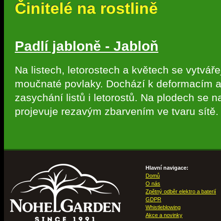
Činitelé na rostlině
Padlí jabloně - Jabloň
Na listech, letorostech a květech se vytváře
moučnaté povlaky. Dochází k deformacím 
zasychání listů i letorostů. Na plodech se 
projevuje rezavým zbarvením ve tvaru sítě.
Hlavní navigace:
Domů
O nás
Zpětný odběr elektro a baterií
GDPR
Whistleblowing
Akce a novinky