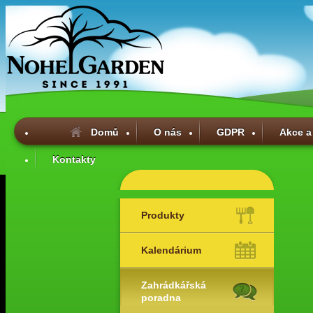
Domů
O nás
GDPR
Akce a
Kontakty
Produkty
Kalendárium
Zahrádkářská
poradna