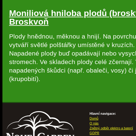
Moniliová hniloba plodů (brosk
Broskvoň
Plody hnědnou, měknou a hnijí. Na povrchu
vytváří světlé polštářky umístěné v kruzích.
Napadené plody buď opadávají nebo vysycha
stromech. Ve skladech plody celé zčernají.
napadených škůdci (např. obaleči, vosy) či
(krupobití).
Hlavní navigace:
Domů
O nás
Zpětný odběr elektro a baterií
GDPR