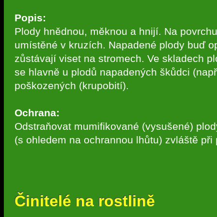
Popis:
Plody hnědnou, měknou a hnijí. Na povrchu 
umístěné v kruzích. Napadené plody buď op
zůstávají viset na stromech. Ve skladech pl
se hlavně u plodů napadených škůdci (např. 
poškozených (krupobití).
Ochrana:
Odstraňovat mumifikované (vysušené) plody
(s ohledem na ochrannou lhůtu) zvláště při
Činitelé na rostlině