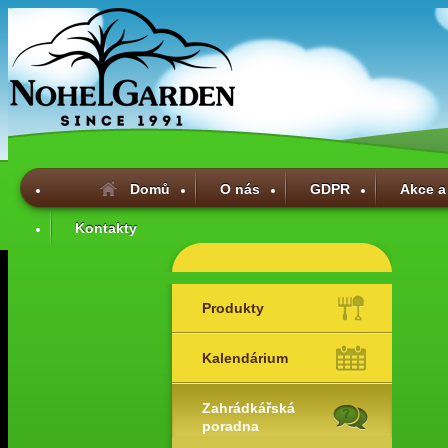
Domů
O nás
GDPR
Akce a
Kontakty
Produkty
Kalendárium
Zahrádkářská
poradna