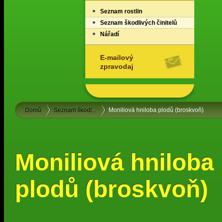
Seznam rostlin
Seznam škodlivých činitelů
Nářadí
E-mailový
zpravodaj
Domů
Seznam škodl...
Moniliová hniloba plodů (broskvoň)
Moniliová hniloba
plodů (broskvoň)