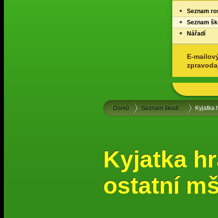
Seznam ros
Seznam ško
Nářadí
E-mailov
zpravoda
Domů
Seznam škodl...
Kyjatka 
Kyjatka h
ostatní m