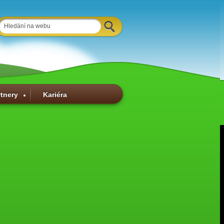
rtnery
Kariéra