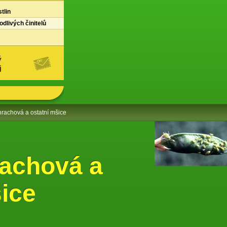
tlin
dlivých činitelů
ý
j
hrachová a ostatní mšice
rachová a
šice