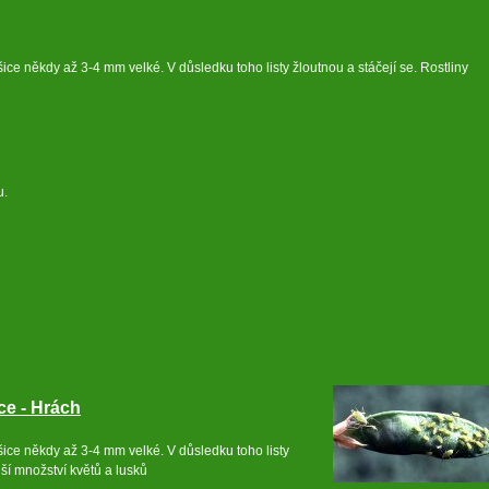
 mšice někdy až 3-4 mm velké. V důsledku toho listy žloutnou a stáčejí se. Rostliny
u.
ce - Hrách
 mšice někdy až 3-4 mm velké. V důsledku toho listy
nší množství květů a lusků