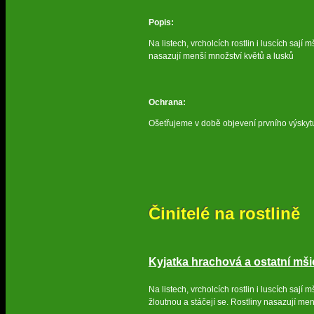
Popis:
Na listech, vrcholcích rostlin i luscích sají
nasazují menší množství květů a lusků
Ochrana:
Ošetřujeme v době objevení prvního výskyt
Činitelé na rostlině
Kyjatka hrachová a ostatní mši
Na listech, vrcholcích rostlin i luscích sají
žloutnou a stáčejí se. Rostliny nasazují me