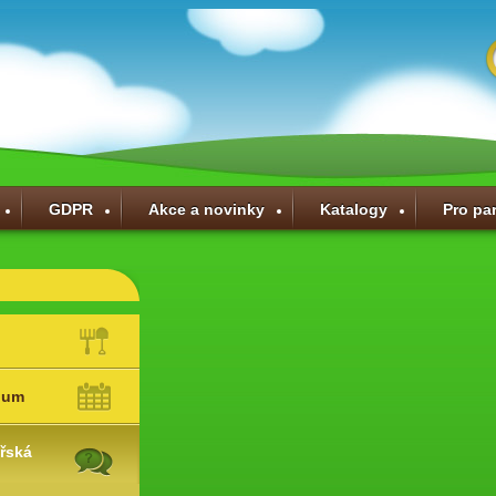
GDPR
Akce a novinky
Katalogy
Pro pa
ium
řská