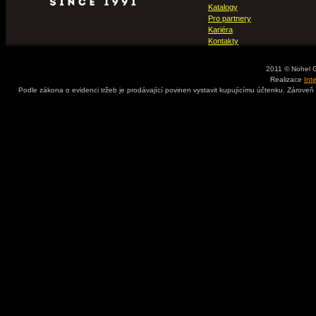
Katalogy
Pro partnery
Kariéra
Kontakty
2011 © Nohel 
Realizace
Int
Podle zákona o evidenci tržeb je prodávající povinen vystavit kupujícímu účtenku. Zároveň