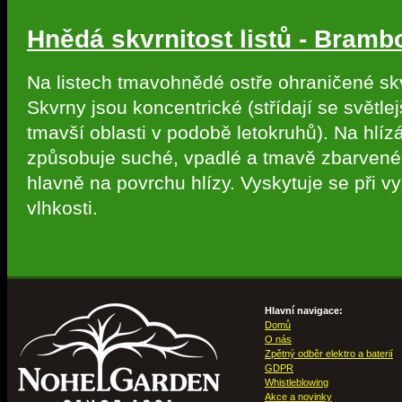
Hnědá skvrnitost listů - Bramb
Na listech tmavohnědé ostře ohraničené sk
Skvrny jsou koncentrické (střídají se světlej
tmavší oblasti v podobě letokruhů). Na hlíz
způsobuje suché, vpadlé a tmavě zbarvené 
hlavně na povrchu hlízy. Vyskytuje se při vy
vlhkosti.
Hlavní navigace:
Domů
O nás
Zpětný odběr elektro a baterií
GDPR
Whistleblowing
Akce a novinky