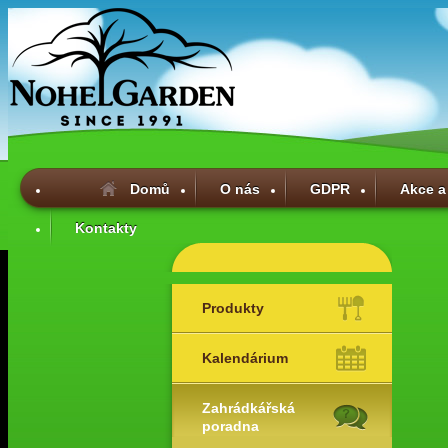
Domů
O nás
GDPR
Akce a
Kontakty
Produkty
Kalendárium
Zahrádkářská
poradna