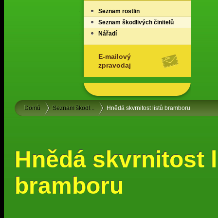
Seznam rostlin
Seznam škodlivých činitelů
Nářadí
E-mailový
zpravodaj
Domů
Seznam škodl...
Hnědá skvrnitost listů bramboru
Hnědá skvrnitost l
bramboru