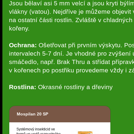
Jsou bělaví asi 5 mm velcí a jsou kryti býl
vlákny (vatou). Nejdříve je můžeme objevit v 
na ostatní části rostlin. Zvláště v chladný
kořeny.
Ochrana:
Ošetřovat při prvním výskytu. Po
intervalech 5-7 dní. Je vhodné pro zvýšení 
smáčedlo, např. Brak Thru a střídat příprav
v kořenech po postřiku provedeme vždy i zá
Rostlina:
Okrasné rostliny a dřeviny
Mospilan 20 SP
Systémový insekticid ve