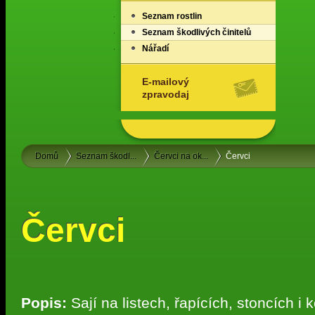
Seznam rostlin
Seznam škodlivých činitelů
Nářadí
E-mailový
zpravodaj
Domů
Seznam škodl...
Červci na ok...
Červci
Červci
Popis:
Sají na listech, řapících, stoncích i 