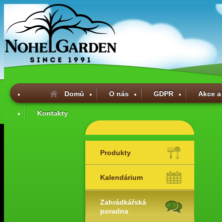
Domů
O nás
GDPR
Akce a
Kontakty
Produkty
Kalendárium
Zahrádkářská
poradna