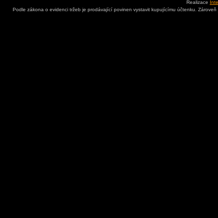
Realizace
Int
Podle zákona o evidenci tržeb je prodávající povinen vystavit kupujícímu účtenku. Zároveň