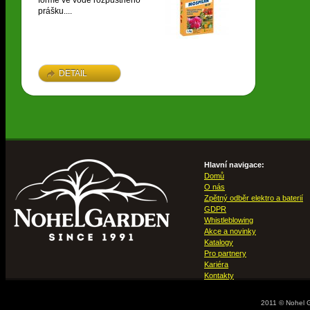
formě ve vodě rozpustného
prášku....
DETAIL
Hlavní navigace:
Domů
O nás
Zpětný odběr elektro a baterií
GDPR
Whistleblowing
Akce a novinky
Katalogy
Pro partnery
Kariéra
Kontakty
2011 © Nohel 