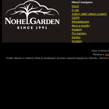
Hlavní navigace:
Domů
O nás
Zpětný odběr elektro a baterií
GDPR
Whistleblowing
Akce a novinky
Katalogy
Pro partnery
Kariéra
Kontakty
2011 © Nohel 
Realizace
Int
Podle zákona o evidenci tržeb je prodávající povinen vystavit kupujícímu účtenku. Zároveň