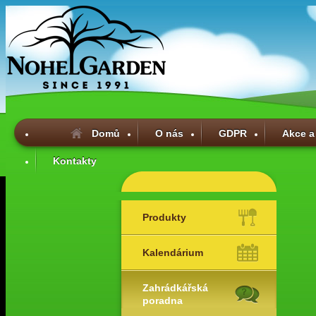
Domů
O nás
GDPR
Akce a
Kontakty
Produkty
Kalendárium
Zahrádkářská
poradna