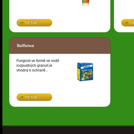
DETAIL
D
Sulfurus
Fungicid ve formě ve vodě
rozpustných granulí je
vhodný k ochraně...
DETAIL