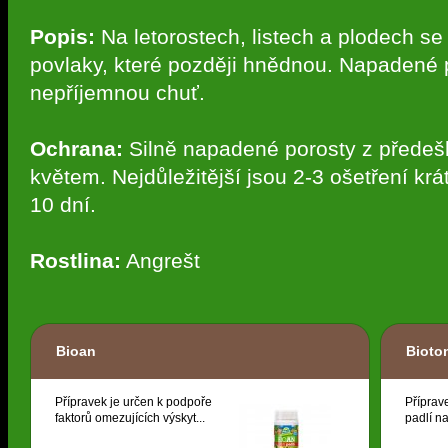
Popis:
Na letorostech, listech a plodech s
povlaky, které později hnědnou. Napadené 
nepříjemnou chuť.
Ochrana:
Silně napadené porosty z předešlý
květem. Nejdůležitější jsou 2-3 ošetření krá
10 dní.
Rostlina:
Angrešt
Bioan
Bioto
Přípravek je určen k podpoře
Příprav
faktorů omezujících výskyt...
padlí na