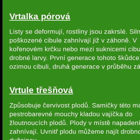
Vrtalka pórová
Listy se deformují, rostliny jsou zakrslé. Sil
poškozené cibule zahnívají již v záhoně. V
kořenovém krčku nebo mezi suknicemi cibu
drobné larvy. První generace tohoto škůdc
ozimou cibuli, druhá generace v průběhu zá
Vrtule třešňová
Způsobuje červivost plodů. Samičky této m
pestrobarevné mouchy kladou vajíčka do
žloutnoucích plodů. Plody v místě napade
zahnívají. Uvnitř plodu můžeme najít drobnou