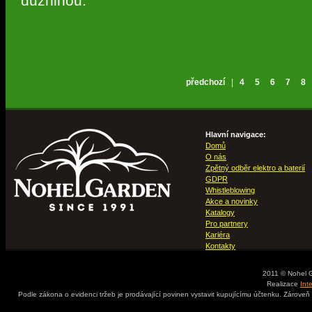
dužninou.
předchozí
|
4
5
6
7
8
Hlavní navigace:
Domů
O nás
Zpětný odběr elektro a baterií
GDPR
Whistleblowing
Akce a novinky
Katalogy
Pro partnery
Kariéra
Kontakty
2011 © Nohel 
Realizace
Int
Podle zákona o evidenci tržeb je prodávající povinen vystavit kupujícímu účtenku. Zároveň