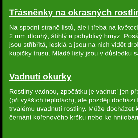
Třásněnky na okrasných rostl
Na spodní straně listů, ale i třeba na květec
2 mm dlouhý, štíhlý a pohyblivý hmyz. Pos
jsou stříbřitá, lesklá a jsou na nich vidět d
kupičky trusu. Mladé listy jsou v důsledku 
Vadnutí okurky
Rostliny vadnou, zpočátku je vadnutí jen p
(při vyšších teplotách), ale později dochází 
trvalému uvadnutí rostliny. Může docházet 
černání kořenového krčku nebo ke hnilobá