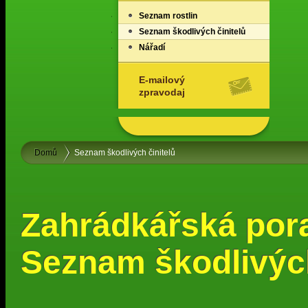
Seznam rostlin
Seznam škodlivých činitelů
Nářadí
E-mailový
zpravodaj
Domů
Seznam škodlivých činitelů
Zahrádkářská por
Seznam škodlivých