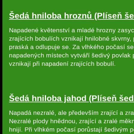
Šedá hniloba hroznů (Plíseň š
Napadené květenství a mladé hrozny zasyc
zrajících bobulích vznikají hnilobné skvrny
praská a odlupuje se. Za vlhkého počasí se
napadených místech vytváří šedivý povlak p
vznikají při napadení zrajících bobulí.
Šedá hniloba jahod (Plíseň šed
Napadá nezralé, ale především zrající a zra
Nezralé plody hnědnou, zrající a zralé měk
hnijí. Při vlhkém počasí porůstají šedivým 