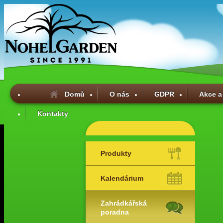
Domů
O nás
GDPR
Akce a
Kontakty
Produkty
Kalendárium
Zahrádkářská
poradna