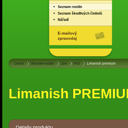
Seznam rostlin
Seznam škodlivých činitelů
Nářadí
E-mailový
zpravodaj
Domů
Seznam rostlin
Zelí
Plži
Limanish premium
Limanish PREMI
Detaily produktu