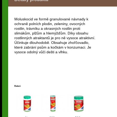
Moluskocid ve formě granulované návnady k
ochraně polních plodin, zeleniny, ovocných
rostlin, trávníku a okrasných rostlin proti
slimákům, plžům a hlemýžďům. Díky obsahu
rostlinných atraktantů je pro ně vysoce atraktivní.
Účinkuje dlouhodobě. Obsahuje zhořčovadlo,
které zabrání psům a kočkám v konzumaci. Je
vysoce odolný vůči dešti a vlhku.
Balení: