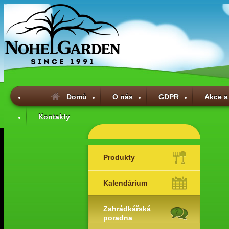
Domů
O nás
GDPR
Akce a
Kontakty
Produkty
Kalendárium
Zahrádkářská
poradna