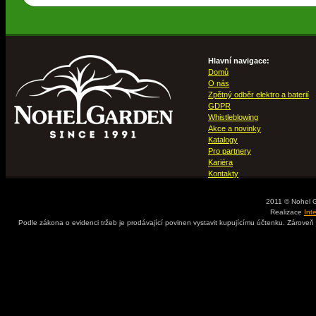
Hlavní navigace:
Domů
O nás
Zpětný odběr elektro a baterií
GDPR
Whistleblowing
Akce a novinky
Katalogy
Pro partnery
Kariéra
Kontakty
2011 © Nohel 
Realizace
Int
Podle zákona o evidenci tržeb je prodávající povinen vystavit kupujícímu účtenku. Zároveň