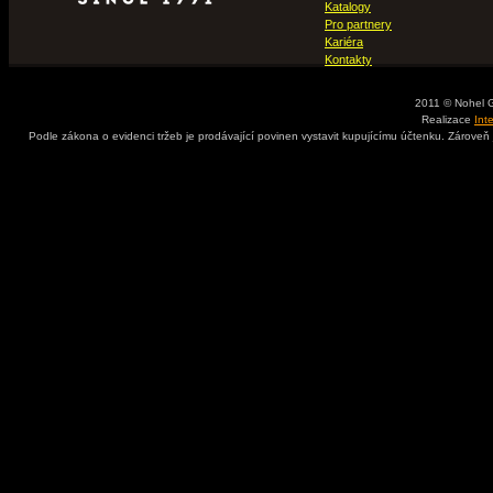
Katalogy
Pro partnery
Kariéra
Kontakty
2011 © Nohel 
Realizace
Int
Podle zákona o evidenci tržeb je prodávající povinen vystavit kupujícímu účtenku. Zároveň