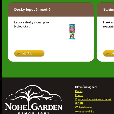
Desky lepové, modré
Saniu
Lepové desky slouží jako
Insektic
biologicky...
rozpraš
DETAIL
D
Hlavní navigace:
Domů
O nás
Zpětný odběr elektro a baterií
GDPR
Whistleblowing
Akce a novinky