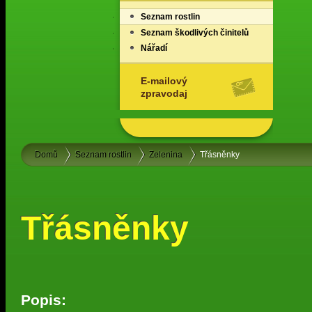
Seznam rostlin
Seznam škodlivých činitelů
Nářadí
E-mailový
zpravodaj
Domů
Seznam rostlin
Zelenina
Třásněnky
Třásněnky
Popis: