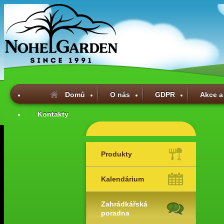
Domů
O nás
GDPR
Akce a
Kontakty
Produkty
Kalendárium
Zahrádkářská
poradna