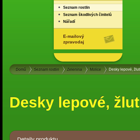
Seznam rostlin
Seznam škodlivých činitelů
Nářadí
E-mailový
zpravodaj
Domů
Seznam rostlin
Zelenina
Molice
Desky lepové, žlu
Desky lepové, žlu
Detaily produktu