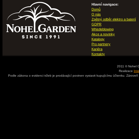
Hlavní navigace:
Domů
O nás
Zpětný odběr elektro a baterií
GDPR
Whistleblowing
Akce a novinky
Katalogy
Pro partnery
Kariéra
Kontakty
2011 © Nohel 
Realizace
Int
Podle zákona o evidenci tržeb je prodávající povinen vystavit kupujícímu účtenku. Zároveň