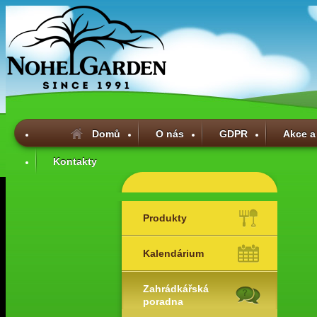
Domů
O nás
GDPR
Akce a
Kontakty
Produkty
Kalendárium
Zahrádkářská
poradna