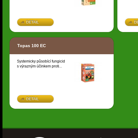
DETAIL
D
Topas 100 EC
Systemicky působící fungicid
s výrazným účinkem proti...
DETAIL