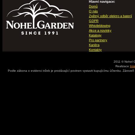
Hlavní navigace:
Domů
O nás
Zpětný odběr elektro a baterií
GDPR
Whistleblowing
Akce a novinky
Katalogy
Pro partnery
Kariéra
Kontakty
2011 © Nohel 
Realizace
Int
Podle zákona o evidenci tržeb je prodávající povinen vystavit kupujícímu účtenku. Zároveň