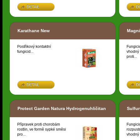
DETAIL
D
Karathane New
Magni
Postřikový kontaktní
Fungici
fungicid...
vhodný 
proti...
DETAIL
D
Protect Garden Natura Hydrogenuhličitan
Sulfu
Přípravek proti chorobám
Fungici
rostlin, ve formě sypké směsi
rozpust
pro...
vhodný 