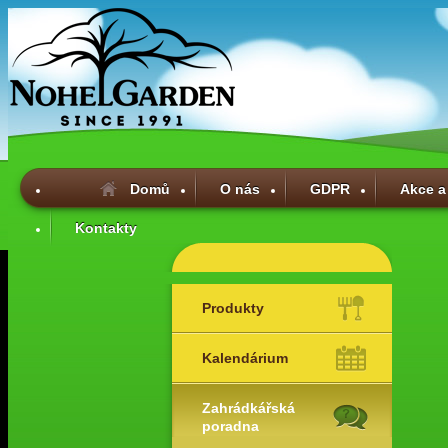
Domů
O nás
GDPR
Akce a
Kontakty
Produkty
Kalendárium
Zahrádkářská
poradna