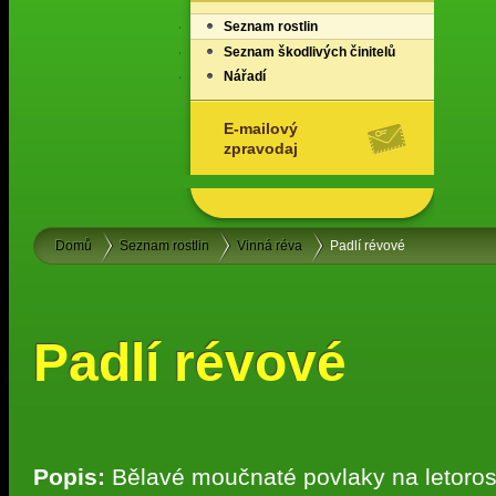
Seznam rostlin
Seznam škodlivých činitelů
Nářadí
E-mailový
zpravodaj
Domů
Seznam rostlin
Vinná réva
Padlí révové
Padlí révové
Popis:
Bělavé moučnaté povlaky na letorost