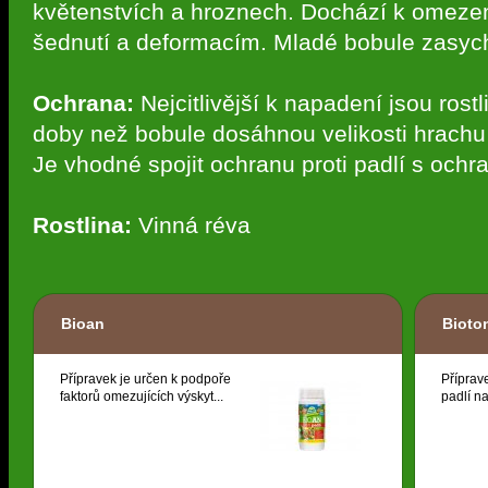
květenstvích a hroznech. Dochází k omezen
šednutí a deformacím. Mladé bobule zasycha
Ochrana:
Nejcitlivější k napadení jsou rost
doby než bobule dosáhnou velikosti hrachu
Je vhodné spojit ochranu proti padlí s ochran
Rostlina:
Vinná réva
Bioan
Bioto
Přípravek je určen k podpoře
Příprav
faktorů omezujících výskyt...
padlí na