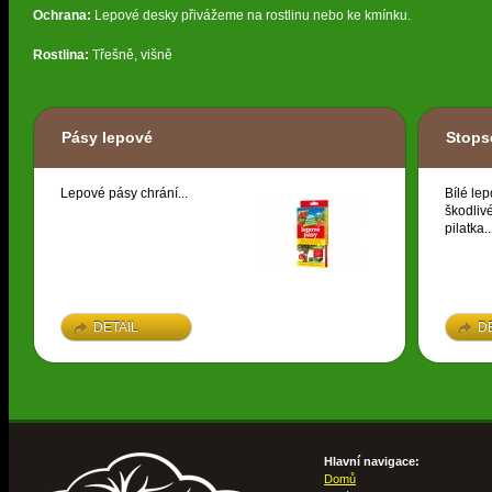
Ochrana:
Lepové desky přivážeme na rostlinu nebo ke kmínku.
Rostlina:
Třešně, višně
Pásy lepové
Stopse
Lepové pásy chrání...
Bílé le
škodliv
pilatka..
DETAIL
D
Hlavní navigace:
Domů