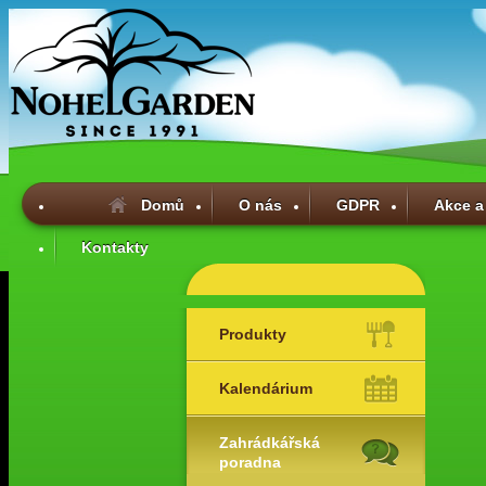
Domů
O nás
GDPR
Akce a
Kontakty
Produkty
Kalendárium
Zahrádkářská
poradna