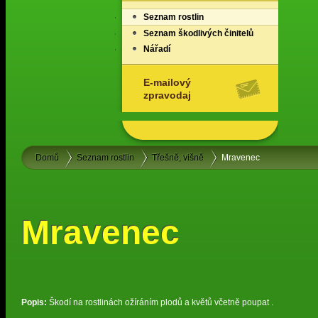
Seznam rostlin
Seznam škodlivých činitelů
Nářadí
E-mailový
zpravodaj
Domů
Seznam rostlin
Třešně, višně
Mravenec
Mravenec
Popis:
Škodí na rostlinách ožíráním plodů a květů včetně poupat .