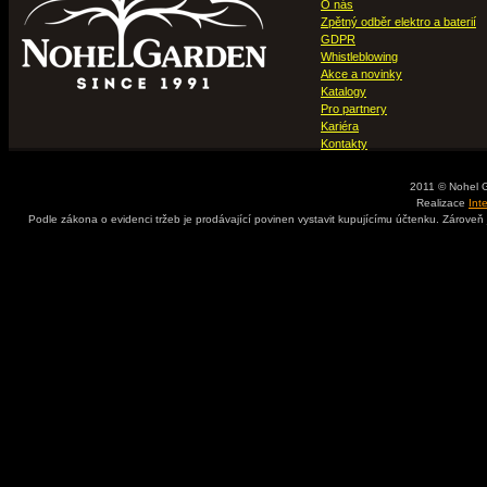
O nás
Zpětný odběr elektro a baterií
GDPR
Whistleblowing
Akce a novinky
Katalogy
Pro partnery
Kariéra
Kontakty
2011 © Nohel 
Realizace
Int
Podle zákona o evidenci tržeb je prodávající povinen vystavit kupujícímu účtenku. Zároveň