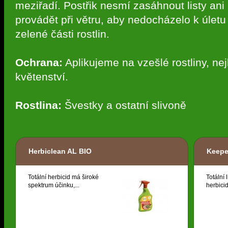
meziřadí. Postřik nesmí zasáhnout listy ani
provádět při větru, aby nedocházelo k úletu
zelené části rostlin.
Ochrana:
Aplikujeme na vzešlé rostliny, ne
květenství.
Rostlina:
Švestky a ostatní slivoně
Herbiclean AL BIO
Keepe
Totální herbicid má široké
Totální 
spektrum účinku,...
herbicid