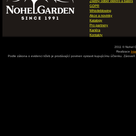
Zpětný odběr elektro a baterií
GDPR
Whistleblowing
Akce a novinky
Katalogy
Pro partnery
Kariéra
Kontakty
2011 © Nohel 
Realizace
Int
Podle zákona o evidenci tržeb je prodávající povinen vystavit kupujícímu účtenku. Zároveň