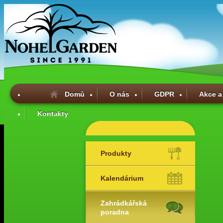
Domů
O nás
GDPR
Akce a
Kontakty
Produkty
Kalendárium
Zahrádkářská
poradna