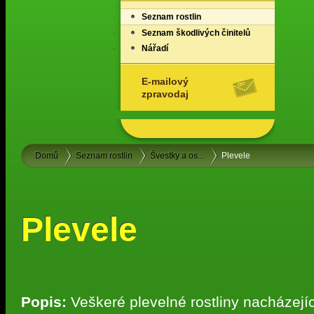
Seznam rostlin
Seznam škodlivých činitelů
Nářadí
E-mailový
zpravodaj
Domů
Seznam rostlin
Švestky a os...
Plevele
Plevele
Popis:
Veškeré plevelné rostliny nacházejíc