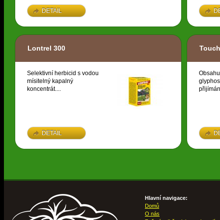
DETAIL
D
Lontrel 300
Touch
Selektivní herbicid s vodou
Obsahuj
mísitelný kapalný
glyphosa
koncentrát....
přijímán
DETAIL
D
Hlavní navigace:
Domů
O nás