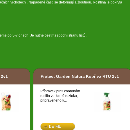
tačních vrcholech . Napadené části se deformují a žloutnou. Rostlina je pokryta
eme po 5-7 dnech. Je nutné ošetřit i spodní stranu listů.
 2v1
Protect Garden Natura Kopřiva RTU 2v1
Přípravek proti chorobám
rostlin ve formě roztoku,
připraveného k...
DETAIL