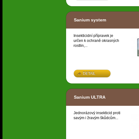
Sanium system
Insekticidní přípravek je
určen k ochraně okrasných
rostlin,...
DETAIL
Sanium ULTRA
Jednorázový insekticid proti
savým i žravým škůdcům...