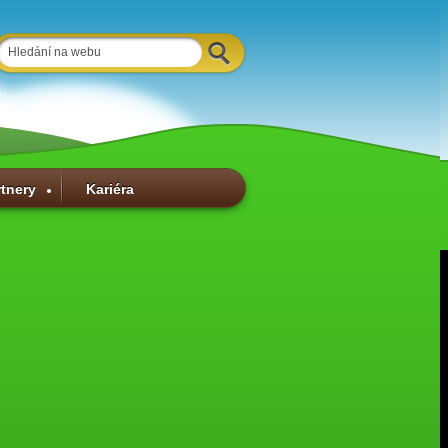
rtnery
Kariéra