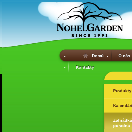
Domů
O nás
Kontakty
Produkty
Kalendár
Zahrádká
poradna