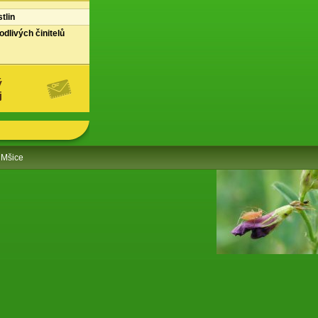
tlin
dlivých činitelů
ý
j
Mšice