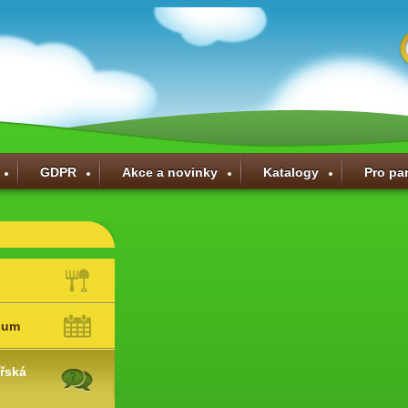
GDPR
Akce a novinky
Katalogy
Pro pa
ium
řská