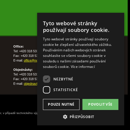
Tyto webové stránky
používají soubory cookie.
Tyto webové stránky používají soubory
cookie ke zlepšení uživatelského zážitku.
Office:
Používáním našich webových stránek
Tel: +420 318 533 511
souhlasíte se všemi soubory cookie v
Fax: +420 318 533 513
souladu s našimi zásadami používání
E-mail:
office@nohelgarden.cz
souborů cookie.
Více informací
Objednávky:
Tel: +420 318 533 533
NEZBYTNÉ
Fax: +420 318 533 538
E-mail:
objednavky@nohelgarden.cz
STATISTICKÉ
POUZE NUTNÉ
POVOLIT VŠE
ne; v případě technického výpadku pak nejpozději do
PŘIZPŮSOBIT