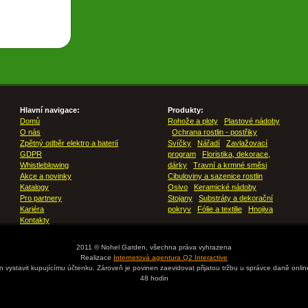
Hlavní navigace:
Produkty:
Domů
Rohože a ploty
Plastové nádoby
O nás
Ochrana rostlin - postřiky
Zpětný odběr elektro a baterií
Svíčky
Nářadí
Zavlažovací
GDPR
program
Floristika, dekorace,
Whistleblowing
dárky
Travní a krmné směsi
Akce a novinky
Cibuloviny a sazenice rostlin
Katalogy
Osivo
Keramické nádoby
Pro partnery
Stojany
Substráty a dekorační
Kariéra
pokryv
Fólie a textilie
Hnojiva
Kontakty
2011 © Nohel Garden, všechna práva vyhrazena
Realizace
Internetová agentura Q2 Interactive
en vystavit kupujícímu účtenku. Zároveň je povinen zaevidovat přijatou tržbu u správce daně onli
48 hodin