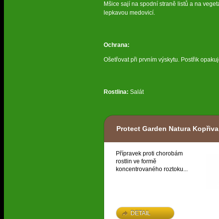
Mšice sají na spodní straně listů a na vege
lepkavou medovicí.
Ochrana:
Ošetřovat při prvním výskytu. Postřik opakuj
Rostlina:
Salát
Protect Garden Natura Kopřiva
Přípravek proti chorobám
rostlin ve formě
koncentrovaného roztoku...
DETAIL