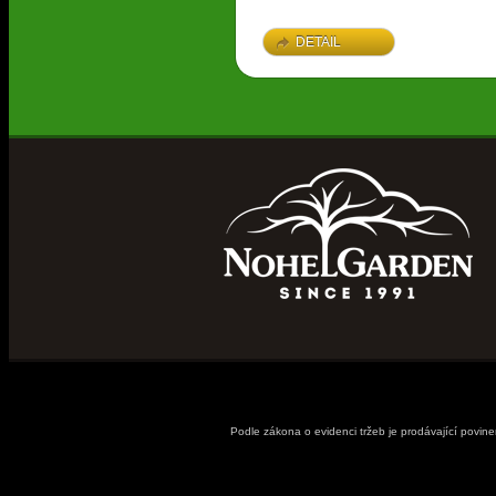
DETAIL
Podle zákona o evidenci tržeb je prodávající povin