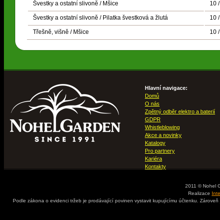
Švestky a ostatní slivoně / Mšice
10 
Švestky a ostatní slivoně / Pilatka švestková a žlutá
10 
Třešně, višně / Mšice
10 
Hlavní navigace:
Domů
O nás
Zpětný odběr elektro a baterií
GDPR
Whistleblowing
Akce a novinky
Katalogy
Pro partnery
Kariéra
Kontakty
2011 © Nohel 
Realizace
Int
Podle zákona o evidenci tržeb je prodávající povinen vystavit kupujícímu účtenku. Zároveň