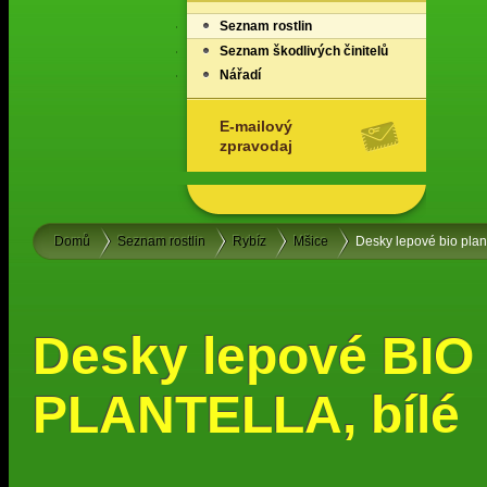
Seznam rostlin
Seznam škodlivých činitelů
Nářadí
E-mailový
zpravodaj
Domů
Seznam rostlin
Rybíz
Mšice
Desky lepové bio plant
Desky lepové BIO
PLANTELLA, bílé