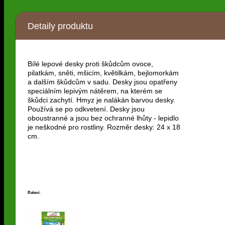
Detaily produktu
Bílé lepové desky proti škůdcům ovoce,
pilatkám, sněti, mšicím, květilkám, bejlomorkám
a dalším škůdcům v sadu. Desky jsou opatřeny
speciálním lepivým nátěrem, na kterém se
škůdci zachytí. Hmyz je nalákán barvou desky.
Používá se po odkvetení. Desky jsou
oboustranné a jsou bez ochranné lhůty - lepidlo
je neškodné pro rostliny. Rozměr desky: 24 x 18
cm.
Balení: