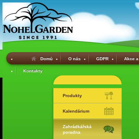
Domů
O nás
GDPR
Akce a
Kontakty
Produkty
Kalendárium
Zahrádkářská
poradna