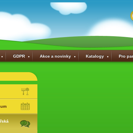
GDPR
Akce a novinky
Katalogy
Pro pa
ium
řská