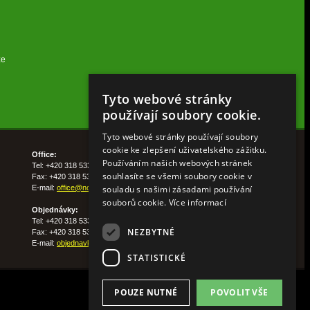
ze
Tyto webové stránky
používají soubory cookie.
Tyto webové stránky používají soubory
cookie ke zlepšení uživatelského zážitku.
Office:
Používáním našich webových stránek
Tel: +420 318 533 511
souhlasíte se všemi soubory cookie v
Fax: +420 318 533 513
souladu s našimi zásadami používání
E-mail:
office@nohelgarden.cz
souborů cookie.
Více informací
Objednávky:
Tel: +420 318 533 533
NEZBYTNÉ
Fax: +420 318 533 538
E-mail:
objednavky@nohelgarden.cz
STATISTICKÉ
POUZE NUTNÉ
POVOLIT VŠE