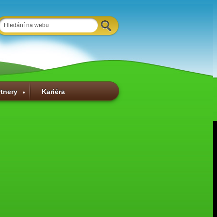
rtnery
Kariéra