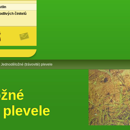
tlin
dlivých činitelů
ý
j
Jednoděložné (trávovité) plevele
ožné
) plevele