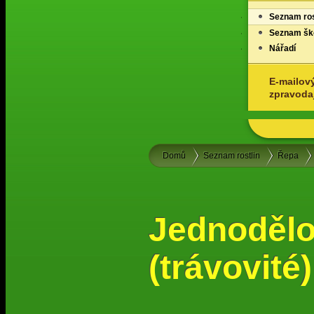
Seznam ros
Seznam ško
Nářadí
E-mailov
zpravoda
Domů
Seznam rostlin
Řepa
Jednoděl
(trávovité