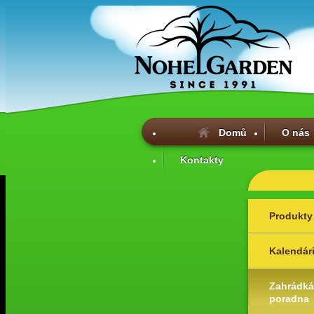
Domů
O nás
Kontakty
Produkty
Kalendár
Zahrádká
poradna