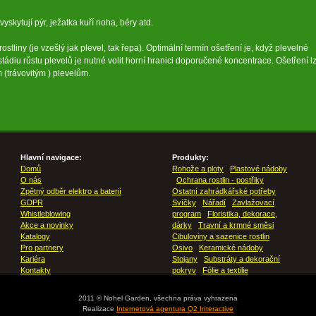
vyskytují pýr, ježatka kuří noha, béry atd.
ostliny (je vzešlý jak plevel, tak řepa). Optimální termín ošetření je, když plevelné
 stádiu růstu plevelů je nutné volit horní hranici doporučené koncentrace. Ošetření l
(trávovitým ) plevelům.
Hlavní navigace:
Produkty:
Domů
Rohože a ploty
Plastové nádoby
O nás
Ochrana rostlin - postřiky
Zpětný odběr elektro a baterií
Ostatní zahrádkářské potřeby
GDPR
Svíčky
Nářadí
Zavlažovací
Whistleblowing
program
Floristika, dekorace,
Akce a novinky
dárky
Travní a krmné směsi
Katalogy
Cibuloviny a sazenice rostlin
Pro partnery
Osivo
Keramické nádoby
Kariéra
Stojany
Substráty a dekorační
Kontakty
pokryv
Fólie a textilie
2011 © Nohel Garden, všechna práva vyhrazena
Realizace
Internetová agentura Q2 Interactive