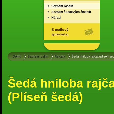
Seznam rostlin
Seznam škodlivých činitelů
Nářadí
E-mailový
zpravodaj
Domů
Seznam rostlin
Rajčata
Šedá hniloba rajčat (plíseň še
Šedá hniloba rajča
(Plíseň šedá)