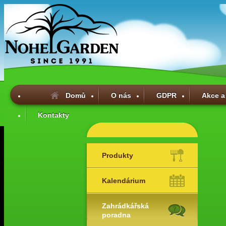
Domů
O nás
GDPR
Akce a
Kontakty
Produkty
Kalendárium
Zahrádkářská
poradna