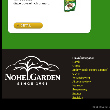
dispergovatelných granulí...
DETAIL
Hlavní navigace:
Domů
O nás
Zpětný odběr elektro a baterií
GDPR
Whistleblowing
Akce a novinky
Katalogy
Pro partnery
Kariéra
Kontakty
2011 © Nohel 