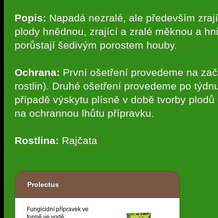
Popis:
Napadá nezralé, ale především zrajíc
plody hnědnou, zrající a zralé měknou a hni
porůstají šedivým porostem houby.
Ochrana:
První ošetření provedeme na zač
rostlin). Druhé ošetření provedeme po týdn
případě výskytu plísně v době tvorby plodů 
na ochrannou lhůtu přípravku.
Rostlina:
Rajčata
Prolectus
Fungicidní přípravek ve
formě ve vodě