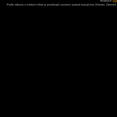
Realizace
Int
Podle zákona o evidenci tržeb je prodávající povinen vystavit kupujícímu účtenku. Zároveň