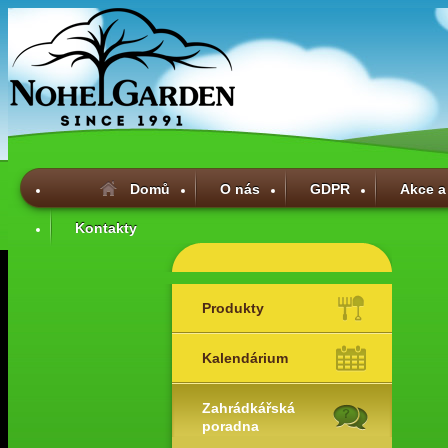
Domů
O nás
GDPR
Akce a
Kontakty
Produkty
Kalendárium
Zahrádkářská
poradna