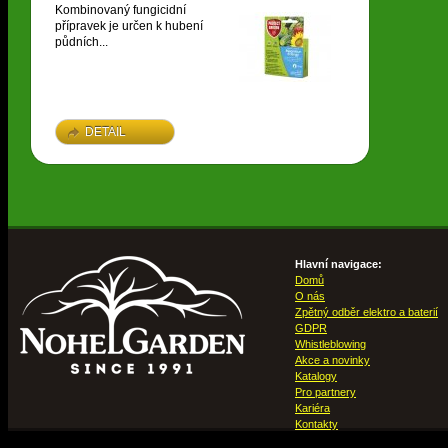
Kombinovaný fungicidní
přípravek je určen k hubení
půdních...
DETAIL
Hlavní navigace:
Domů
O nás
Zpětný odběr elektro a baterií
GDPR
Whistleblowing
Akce a novinky
Katalogy
Pro partnery
Kariéra
Kontakty