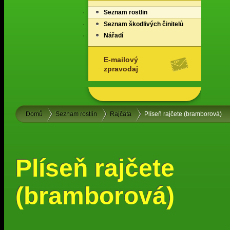
Seznam rostlin
Seznam škodlivých činitelů
Nářadí
E-mailový
zpravodaj
Domů
Seznam rostlin
Rajčata
Plíseň rajčete (bramborová)
Plíseň rajčete
(bramborová)