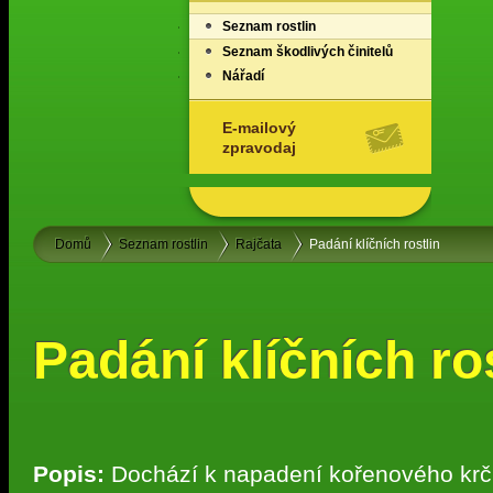
Seznam rostlin
Seznam škodlivých činitelů
Nářadí
E-mailový
zpravodaj
Domů
Seznam rostlin
Rajčata
Padání klíčních rostlin
Padání klíčních ro
Popis:
Dochází k napadení kořenového krčk