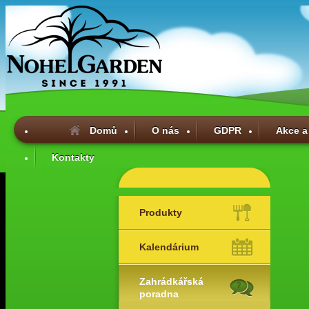
Domů
O nás
GDPR
Akce a
Kontakty
Produkty
Kalendárium
Zahrádkářská
poradna