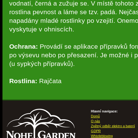
vodnatí, černá a zužuje se. V místě tohoto 
rostlina pevnost a láme se tzv. padá. Nejčas
napadány mladé rostlinky po vzejití. Onem
vyskytuje v ohniscích.
Ochrana:
Provádí se aplikace přípravků fo
po výsevu nebo po přesazení. Je možné i p
(u sypkých přípravků).
Rostlina:
Rajčata
Hlavní navigace:
Domů
O nás
Zpětný odběr elektro a baterií
GDPR
Whistleblowing