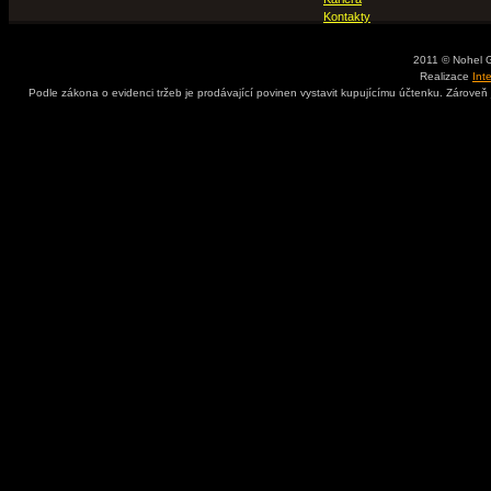
Kontakty
2011 © Nohel 
Realizace
Int
Podle zákona o evidenci tržeb je prodávající povinen vystavit kupujícímu účtenku. Zároveň