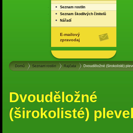
Seznam rostlin
Seznam škodlivých činitelů
Nářadí
E-mailový
zpravodaj
Domů
Seznam rostlin
Rajčata
Dvouděložné (širokolisté) plev
Dvouděložné
(širokolisté) pleve