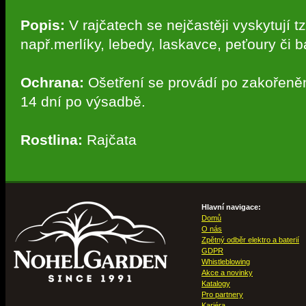
Popis:
V rajčatech se nejčastěji vyskytují tz
např.merlíky, lebedy, laskavce, peťoury či b
Ochrana:
Ošetření se provádí po zakořenění
14 dní po výsadbě.
Rostlina:
Rajčata
Hlavní navigace:
Domů
O nás
Zpětný odběr elektro a baterií
GDPR
Whistleblowing
Akce a novinky
Katalogy
Pro partnery
Kariéra