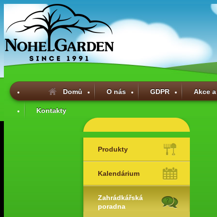
Domů
O nás
GDPR
Akce a
Kontakty
Produkty
Kalendárium
Zahrádkářská
poradna