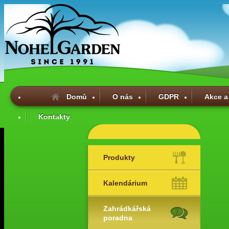
Domů
O nás
GDPR
Akce a
Kontakty
Produkty
Kalendárium
Zahrádkářská
poradna