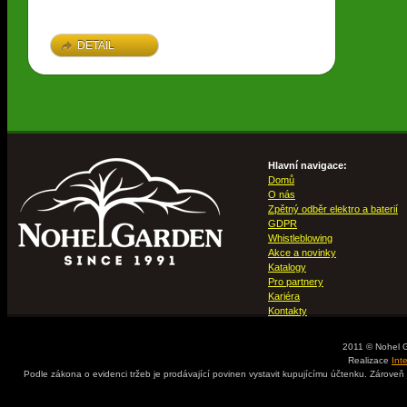
DETAIL
Hlavní navigace:
Domů
O nás
Zpětný odběr elektro a baterií
GDPR
Whistleblowing
Akce a novinky
Katalogy
Pro partnery
Kariéra
Kontakty
2011 © Nohel 
Realizace
Int
Podle zákona o evidenci tržeb je prodávající povinen vystavit kupujícímu účtenku. Zároveň