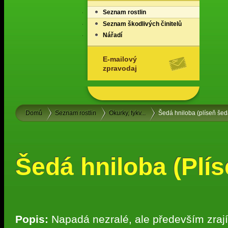
Seznam rostlin
Seznam škodlivých činitelů
Nářadí
E-mailový
zpravodaj
Domů
Seznam rostlin
Okurky, tykv...
Šedá hniloba (plíseň šed
Šedá hniloba (Plí
Popis:
Napadá nezralé, ale především zrajíc