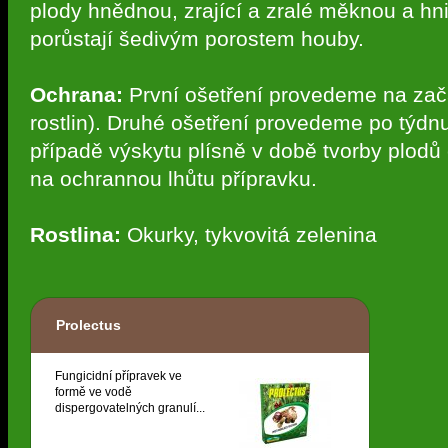
plody hnědnou, zrající a zralé měknou a hni
porůstají šedivým porostem houby.
Ochrana:
První ošetření provedeme na zač
rostlin). Druhé ošetření provedeme po týdn
případě výskytu plísně v době tvorby plodů 
na ochrannou lhůtu přípravku.
Rostlina:
Okurky, tykvovitá zelenina
Prolectus
Fungicidní přípravek ve
formě ve vodě
dispergovatelných granulí...