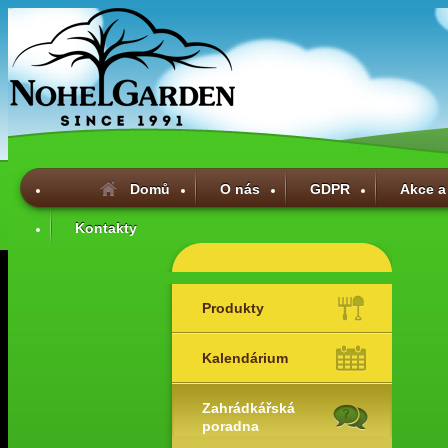
Domů
O nás
GDPR
Akce a
Kontakty
Produkty
Kalendárium
Zahrádkářská
poradna