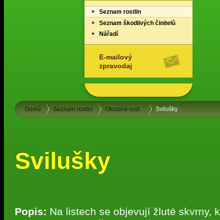
Seznam rostlin
Seznam škodlivých činitelů
Nářadí
E-mailový
zpravodaj
Domů
Seznam rostlin
Okrasné rost...
Svilušky
Svilušky
Popis:
Na listech se objevují žluté skvrny, 