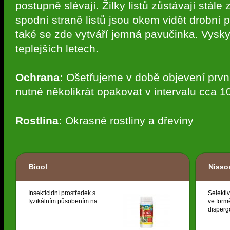
postupně slévají. Žilky listů zůstávají stále
spodní straně listů jsou okem vidět drobní 
také se zde vytváří jemná pavučinka. Vysky
teplejších letech.
Ochrana:
Ošetřujeme v době objevení první
nutné několikrát opakovat v intervalu cca 10
Rostlina:
Okrasné rostliny a dřeviny
Biool
Nisso
Insekticidní prostředek s
Selektiv
fyzikálním působením na...
ve form
disperg