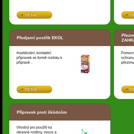
DETAIL
D
Přezi
Předjarní postřik EKOL
ZAHR
Insekticidní, kontaktní
Pomocný
přípravek ve formě roztoku k
ochranu 
přípravě...
přezimuj
DETAIL
D
Přípravek proti škůdcům
Vhodný pro použití na
okrasné rostliny, ovoce a