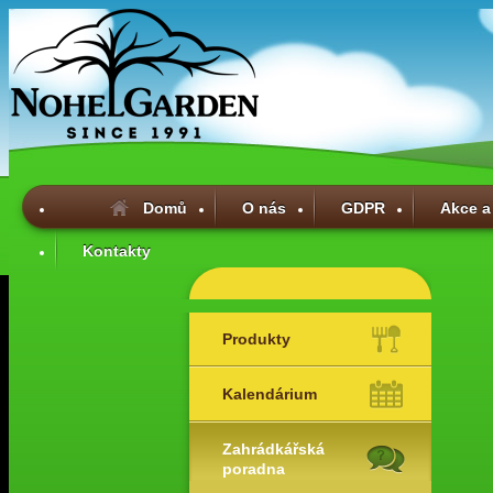
Domů
O nás
GDPR
Akce a
Kontakty
Produkty
Kalendárium
Zahrádkářská
poradna