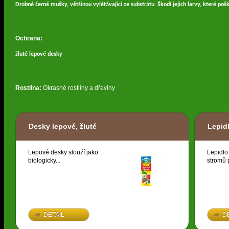
Drobné černé mušky, většinou vylétávající ze substrátu. Škodí jejich larvy, které pošk
Ochrana:
žluté lepové desky
Rostlina:
Okrasné rostliny a dřeviny
Desky lepové, žluté
Lepid
Lepové desky slouží jako
Lepidlo
biologicky...
stromů p
DETAIL
D