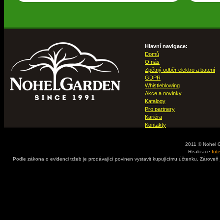
Hlavní navigace:
Domů
O nás
Zpětný odběr elektro a baterií
GDPR
Whistleblowing
Akce a novinky
Katalogy
Pro partnery
Kariéra
Kontakty
2011 © Nohel 
Realizace
Int
Podle zákona o evidenci tržeb je prodávající povinen vystavit kupujícímu účtenku. Zároveň