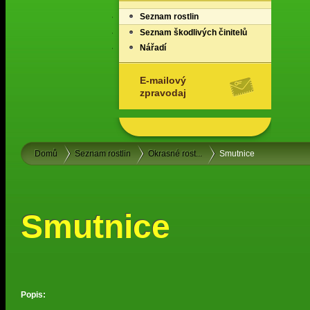
Seznam rostlin
Seznam škodlivých činitelů
Nářadí
E-mailový
zpravodaj
Domů
Seznam rostlin
Okrasné rost...
Smutnice
Smutnice
Popis: