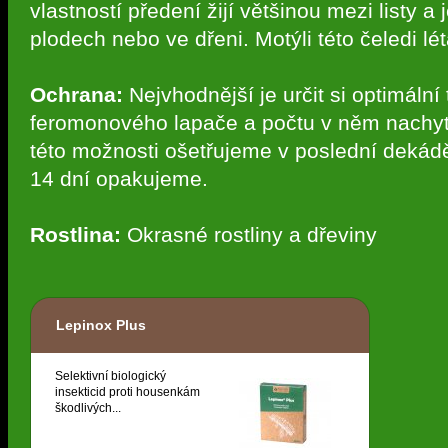
vlastností předení žijí většinou mezi listy a
plodech nebo ve dřeni. Motýli této čeledi lét
Ochrana:
Nejvhodnější je určit si optimální
feromonového lapače a počtu v něm nachyt
této možnosti ošetřujeme v poslední dekádě
14 dní opakujeme.
Rostlina:
Okrasné rostliny a dřeviny
Lepinox Plus
Selektivní biologický
insekticid proti housenkám
škodlivých...