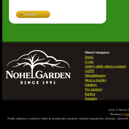
DETAIL
Hlavní navigace:
Domů
O nás
Zpětný odběr elektro a baterií
GDPR
Whistleblowing
Akce a novinky
Katalogy
Pro partnery
Kariéra
Kontakty
2011 © Nohel 
Realizace
Int
Podle zákona o evidenci tržeb je prodávající povinen vystavit kupujícímu účtenku. Zároveň