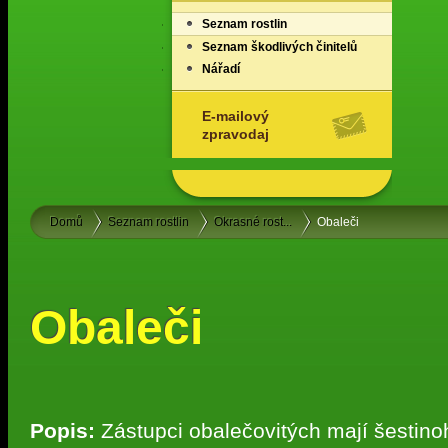
Seznam rostlin
Seznam škodlivých činitelů
Nářadí
E-mailový
zpravodaj
Domů
Seznam rostlin
Okrasné rost...
Obaleči
Obaleči
Popis:
Zástupci obalečovitých mají šestin