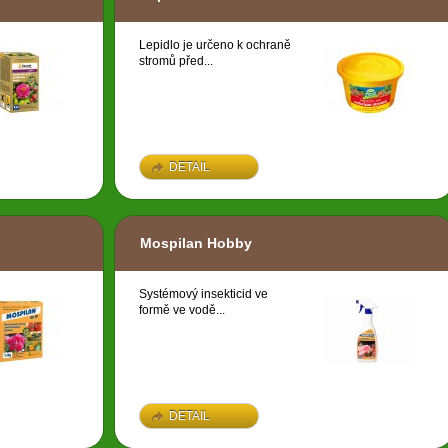
Lepidlo je určeno k ochraně
stromů před...
DETAIL
Mospilan Hobby
Systémový insekticid ve
formě ve vodě...
DETAIL