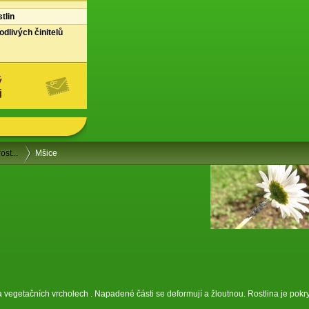
tlin
dlivých činitelů
ý
j
st...
Mšice
na vegetačních vrcholech . Napadené části se deformují a žloutnou. Rostlina je pokr