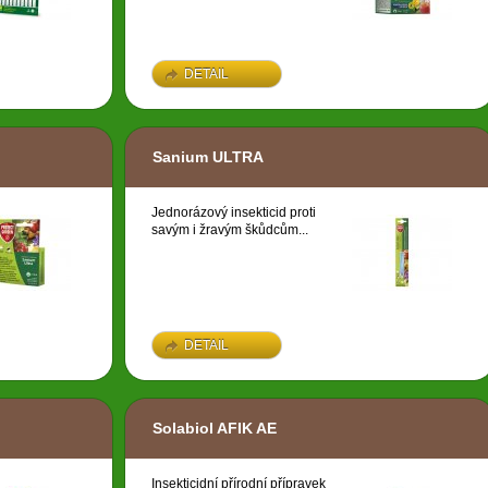
DETAIL
Sanium ULTRA
Jednorázový insekticid proti
savým i žravým škůdcům...
DETAIL
Solabiol AFIK AE
Insekticidní přírodní přípravek