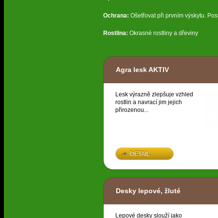
Ochrana:
Ošetřovat při prvním výskytu. Post
Rostlina:
Okrasné rostliny a dřeviny
Agra lesk AKTIV
Lesk výrazně zlepšuje vzhled
rostlin a navrací jim jejich
přirozenou...
DETAIL
Desky lepové, žluté
Lepové desky slouží jako