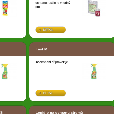
ochranu rostlin je vhodný
pro...
DETAIL
Fast M
Insekticidní přípravek je...
DETAIL
CS
Lepidlo na ochranu stromů