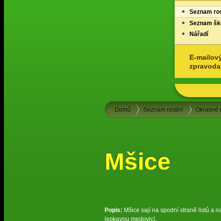
Seznam ros
Seznam ško
Nářadí
E-mailov
zpravoda
Domů
Seznam rostlin
Okrasné ro
Mšice
Popis:
Mšice sají na spodní straně listů a 
lepkavou medovicí.