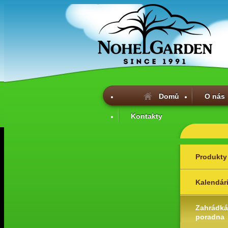
Domů
O nás
Kontakty
Produkty
Kalendár
Zahrádká
poradna