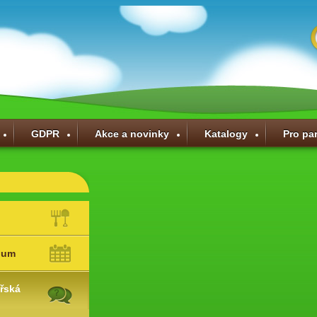
GDPR
Akce a novinky
Katalogy
Pro pa
ium
řská