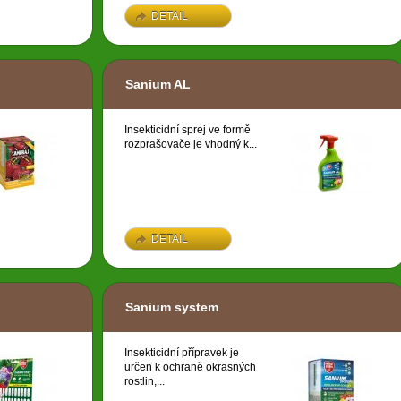
DETAIL
Sanium AL
Insekticidní sprej ve formě
rozprašovače je vhodný k...
DETAIL
Sanium system
Insekticidní přípravek je
určen k ochraně okrasných
rostlin,...