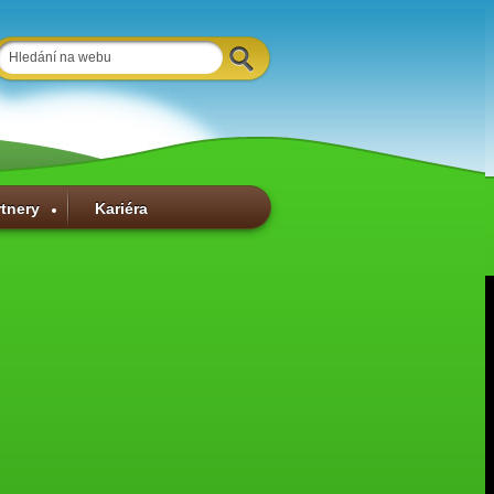
rtnery
Kariéra