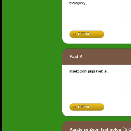
biologicky...
DETAIL
Fast K
Insekticidní přípravek je...
DETAIL
Karate se Zeon technologií 5 