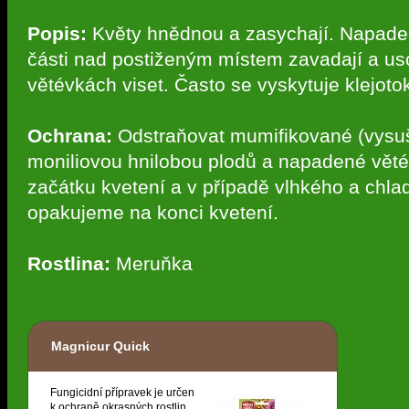
Popis:
Květy hnědnou a zasychají. Napaden
části nad postiženým místem zavadají a usch
větévkách viset. Často se vyskytuje klejoto
Ochrana:
Odstraňovat mumifikované (vysu
moniliovou hnilobou plodů a napadené věté
začátku kvetení a v případě vlhkého a chla
opakujeme na konci kvetení.
Rostlina:
Meruňka
Magnicur Quick
Fungicidní přípravek je určen
k ochraně okrasných rostlin,