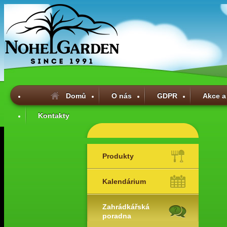
Domů
O nás
GDPR
Akce a
Kontakty
Produkty
Kalendárium
Zahrádkářská
poradna