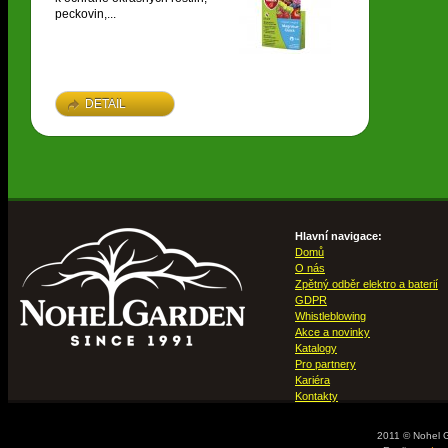
peckovin,...
DETAIL
Hlavní navigace:
Domů
O nás
Zpětný odběr elektro a baterií
GDPR
Whistleblowing
Akce a novinky
Katalogy
Pro partnery
Kariéra
Kontakty
2011 © Nohel 