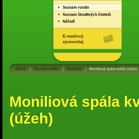
Seznam rostlin
Seznam škodlivých činitelů
Nářadí
E-mailový
zpravodaj
Domů
Seznam rostlin
Meruňka
Moniliová spála květů (úžeh)
Moniliová spála k
(úžeh)