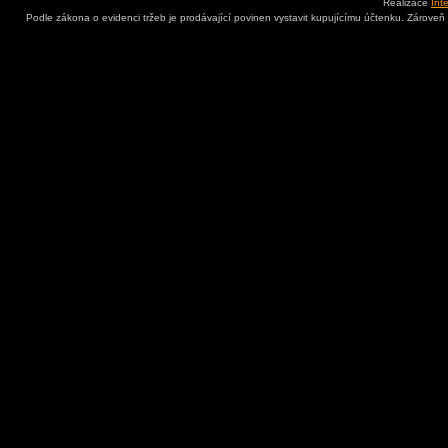
Realizace
Int
Podle zákona o evidenci tržeb je prodávající povinen vystavit kupujícímu účtenku. Zároveň