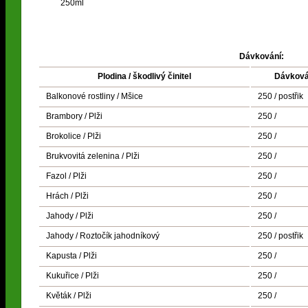
250ml
Dávkování:
Plodina / škodlivý činitel
Dávková
Balkonové rostliny / Mšice
250 / postřik
Brambory / Plži
250 /
Brokolice / Plži
250 /
Brukvovitá zelenina / Plži
250 /
Fazol / Plži
250 /
Hrách / Plži
250 /
Jahody / Plži
250 /
Jahody / Roztočík jahodníkový
250 / postřik
Kapusta / Plži
250 /
Kukuřice / Plži
250 /
Květák / Plži
250 /