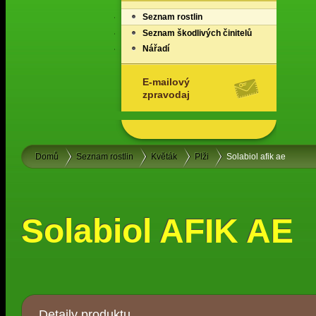
Seznam rostlin
Seznam škodlivých činitelů
Nářadí
E-mailový
zpravodaj
Domů
Seznam rostlin
Květák
Plži
Solabiol afik ae
Solabiol AFIK AE
Detaily produktu