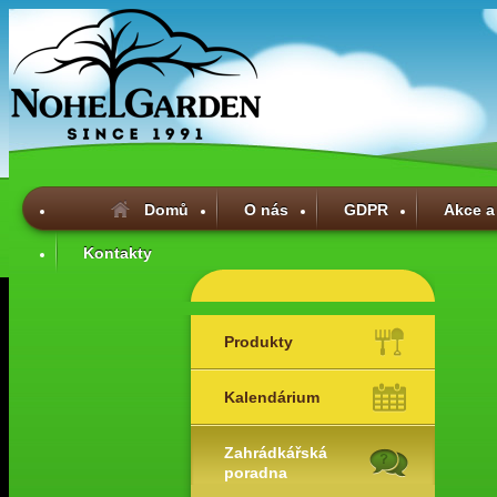
Domů
O nás
GDPR
Akce a
Kontakty
Produkty
Kalendárium
Zahrádkářská
poradna