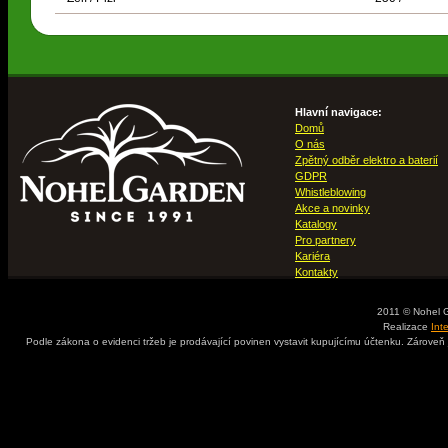
Hlavní navigace:
Domů
O nás
Zpětný odběr elektro a baterií
GDPR
Whistleblowing
Akce a novinky
Katalogy
Pro partnery
Kariéra
Kontakty
2011 © Nohel 
Realizace
Int
Podle zákona o evidenci tržeb je prodávající povinen vystavit kupujícímu účtenku. Zároveň