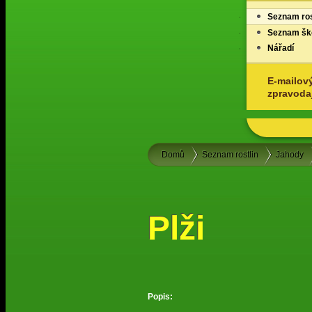
Seznam ros
Seznam ško
Nářadí
E-mailov
zpravoda
Domů
Seznam rostlin
Jahody
Plži
Popis: