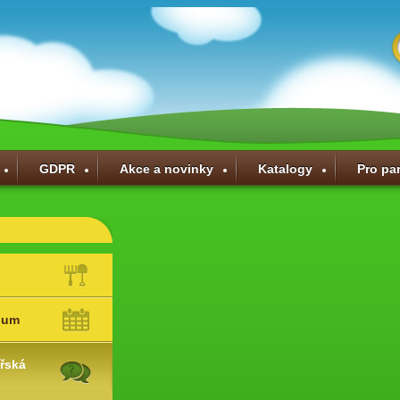
GDPR
Akce a novinky
Katalogy
Pro pa
ium
řská