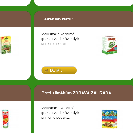
Ferranish Natur
Moluskocid ve formě
granulované návnady k
přímému použití...
DETAIL
Proti slimákům ZDRAVÁ ZAHRADA
Moluskocid ve formě
granulované návnady k
přímému použití...