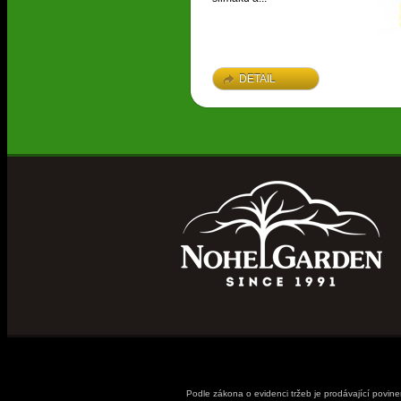
DETAIL
Podle zákona o evidenci tržeb je prodávající povin