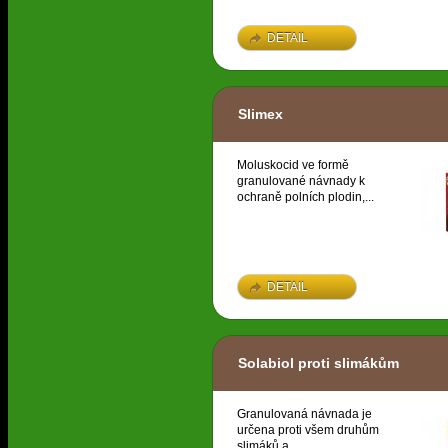
DETAIL
Slimex
Moluskocid ve formě
granulované návnady k
ochraně polních plodin,...
DETAIL
Solabiol proti slimákům
Granulovaná návnada je
určena proti všem druhům
slimáků a...