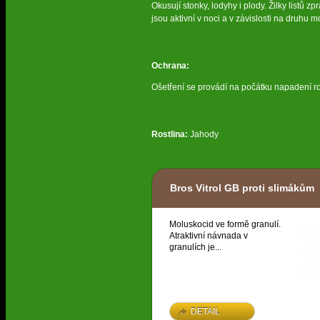
Okusují stonky, lodyhy i plody. Žilky listů z
jsou aktivní v noci a v závislosti na druhu 
Ochrana:
Ošetření se provádí na počátku napadení 
Rostlina:
Jahody
Bros Vitrol GB proti slimákům
Moluskocid ve formě granulí.
Atraktivní návnada v
granulích je...
DETAIL