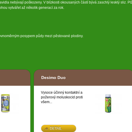
pravidla nebývají poškozeny. V blízkosti okousaných částí bývá zaschlý lesklý sliz. Plž
mohou vytvářet až několik generací za rok.
rovnoměrným posypem půdy mezi pěstované plodiny.
Desimo Duo
Vysoce účinný kontaktní a
požerový moluskocid proti
všem...
DETAIL