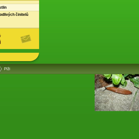
tlin
dlivých činitelů
ý
j
Plži