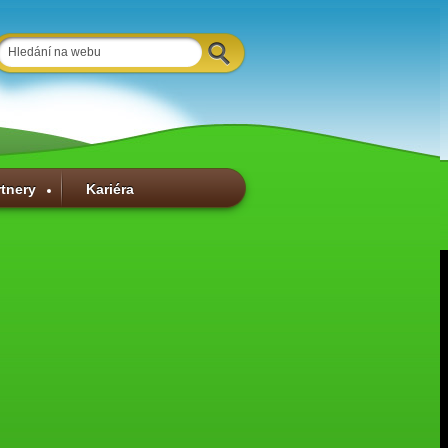
rtnery
Kariéra