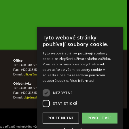
Tyto webové stránky
používají soubory cookie.
Tyto webové stránky používají soubory
cookie ke zlepšení uživatelského zážitku.
Office:
Používáním našich webových stránek
Tel: +420 318 533 511
souhlasíte se všemi soubory cookie v
Fax: +420 318 533 513
souladu s našimi zásadami používání
E-mail:
office@nohelgarden.cz
souborů cookie.
Více informací
Objednávky:
Tel: +420 318 533 533
NEZBYTNÉ
Fax: +420 318 533 538
E-mail:
objednavky@nohelgarden.cz
STATISTICKÉ
POUZE NUTNÉ
POVOLIT VŠE
ne; v případě technického výpadku pak nejpozději do