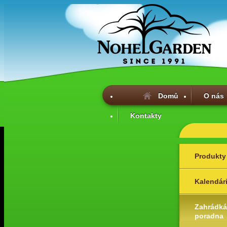
Domů
O nás
Kontakty
Produkty
Kalendár
Zahrádká
poradna