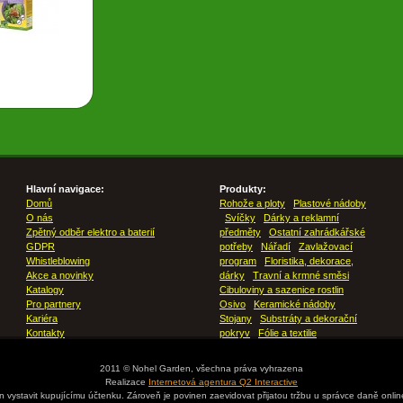
Hlavní navigace:
Produkty:
Domů
Rohože a ploty
Plastové nádoby
O nás
Svíčky
Dárky a reklamní
Zpětný odběr elektro a baterií
předměty
Ostatní zahrádkářské
GDPR
potřeby
Nářadí
Zavlažovací
Whistleblowing
program
Floristika, dekorace,
Akce a novinky
dárky
Travní a krmné směsi
Katalogy
Cibuloviny a sazenice rostlin
Pro partnery
Osivo
Keramické nádoby
Kariéra
Stojany
Substráty a dekorační
Kontakty
pokryv
Fólie a textilie
2011 © Nohel Garden, všechna práva vyhrazena
Realizace
Internetová agentura Q2 Interactive
en vystavit kupujícímu účtenku. Zároveň je povinen zaevidovat přijatou tržbu u správce daně onli