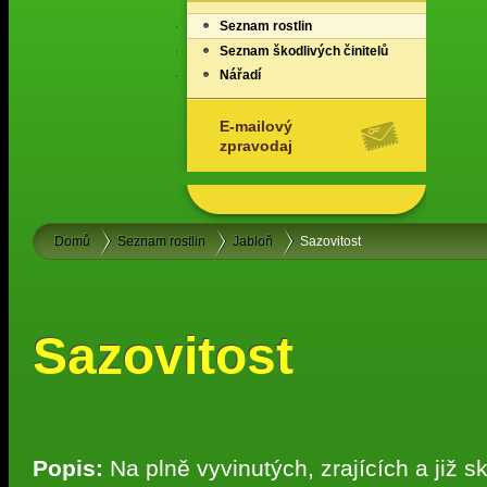
Seznam rostlin
Seznam škodlivých činitelů
Nářadí
E-mailový
zpravodaj
Domů
Seznam rostlin
Jabloň
Sazovitost
Sazovitost
Popis:
Na plně vyvinutých, zrajících a již s