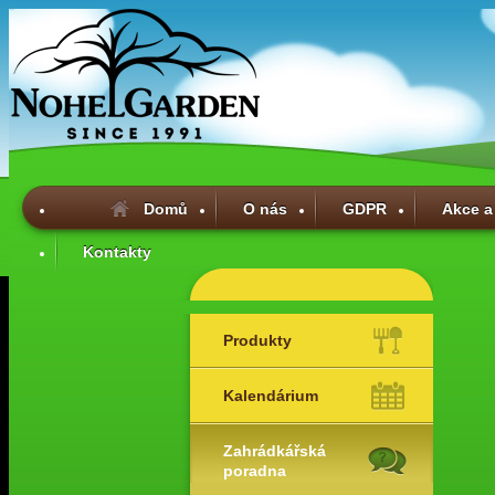
Domů
O nás
GDPR
Akce a
Kontakty
Produkty
Kalendárium
Zahrádkářská
poradna