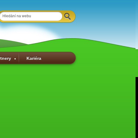
rtnery
Kariéra