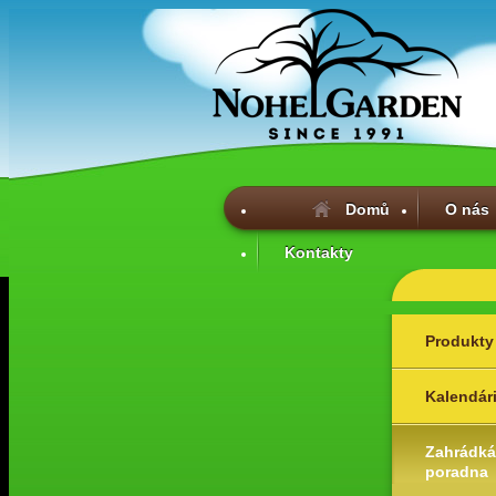
Domů
O nás
Kontakty
Produkty
Kalendár
Zahrádká
poradna