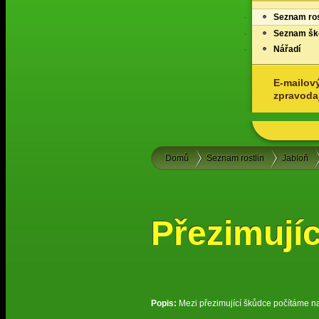
Seznam ros
Seznam ško
Nářadí
E-mailov
zpravoda
Domů
Seznam rostlin
Jabloň
Přezimujíc
Popis:
Mezi přezimující škůdce počítáme např