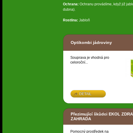
Ochrana:
Ochranu provádíme, když již jabl
dubna).
Rostlina:
Jabloň
Optikombi jádroviny
Souprava je vhodná pro
celoroční...
DETAIL
Přezimující škůdci EKOL ZDR
ZAHRADA
Pomocný prostředek na