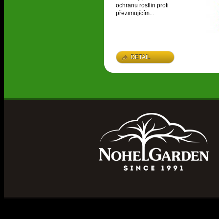
ochranu rostlin proti
přezimujícím...
DETAIL