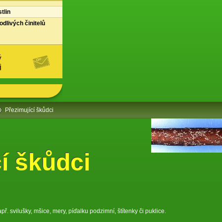
tlin
dlivých činitelů
ý
j
Přezimující škůdci
í škůdci
. svilušky, mšice, mery, píďalku podzimní, štítenky či puklice.