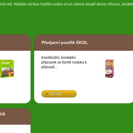
oně raší. Nejlépe od fáze myšího ouška až po zelené poupě (konec března, začáte
Předjarní postřik EKOL
Insekticidní, kontaktní
přípravek ve formě roztoku k
přípravě...
DETAIL
AVÁ