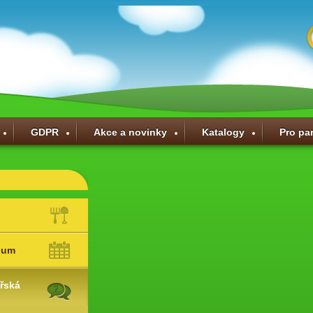
GDPR
Akce a novinky
Katalogy
Pro pa
ium
řská