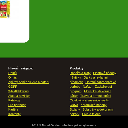
Hlavní navigace:
Produkty:
Domů
Rohože a ploty
Plastové nádoby
O nás
Svíčky
Dárky a reklamní
Zpětný odběr elektro a baterií
předměty
Ostatní zahrádkářské
GDPR
potřeby
Nářadí
Zavlažovací
Whistleblowing
program
Floristika, dekorace,
Akce a novinky
dárky
Travní a krmné směsi
Katalogy
Cibuloviny a sazenice rostlin
Pro partnery
Osivo
Keramické nádoby
Kariéra
Stojany
Substráty a dekorační
Kontakty
pokryv
Fólie a textilie
2011 © Nohel Garden, všechna práva vyhrazena