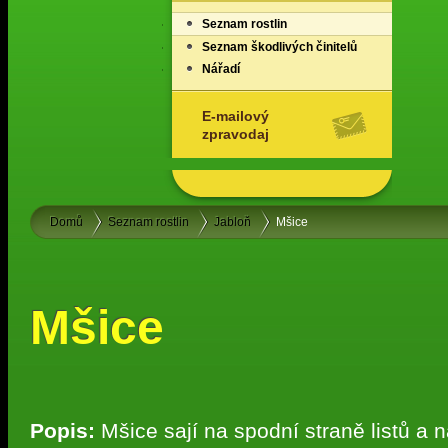
Seznam rostlin
Seznam škodlivých činitelů
Nářadí
E-mailový
zpravodaj
Domů
Seznam rostlin
Jabloň
Mšice
Mšice
Popis:
Mšice sají na spodní straně listů a 