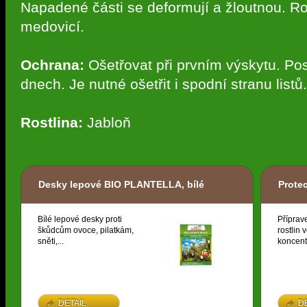
Napadené části se deformují a žloutnou. Ro
medovicí.
Ochrana:
Ošetřovat při prvním výskytu. Po
dnech. Je nutné ošetřit i spodní stranu listů.
Rostlina:
Jabloň
Desky lepové BIO PLANTELLA, bílé
Prote
Bílé lepové desky proti
Příprav
škůdcům ovoce, pilatkám,
rostlin 
sněti,...
koncent
DETAIL
D