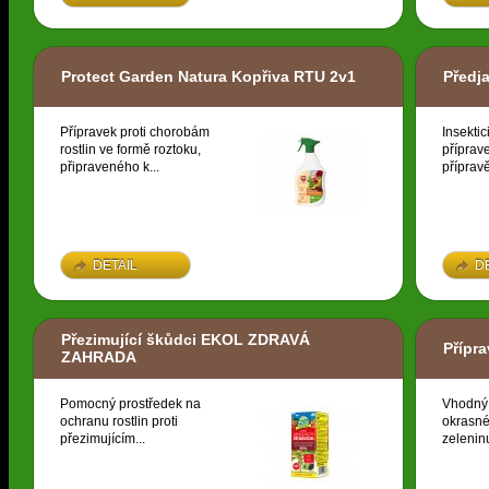
Protect Garden Natura Kopřiva RTU 2v1
Předj
Přípravek proti chorobám
Insektic
rostlin ve formě roztoku,
příprav
připraveného k...
přípravě
DETAIL
D
Přezimující škůdci EKOL ZDRAVÁ
Přípr
ZAHRADA
Pomocný prostředek na
Vhodný 
ochranu rostlin proti
okrasné 
přezimujícím...
zeleninu