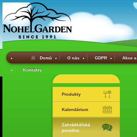
Domů
O nás
GDPR
Akce a
Kontakty
Produkty
Kalendárium
Zahrádkářská
poradna