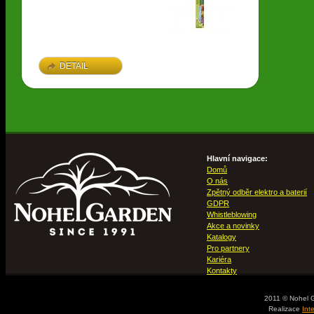
DETAIL
Hlavní navigace:
Domů
O nás
Zpětný odběr elektro a baterií
GDPR
Whistleblowing
Akce a novinky
Katalogy
Pro partnery
Kariéra
Kontakty
2011 © Nohel 
Realizace
Int