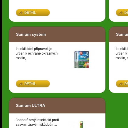
DETAIL
D
Sanium system
Sani
Insekticidní přípravek je
Insektic
určen k ochraně okrasných
určen k
rostlin,...
rostlin,
DETAIL
D
Sanium ULTRA
Jednorázový insekticid proti
savým i žravým škůdcům...