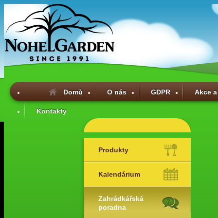
Domů
O nás
GDPR
Akce a
Kontakty
Produkty
Kalendárium
Zahrádkářská
poradna