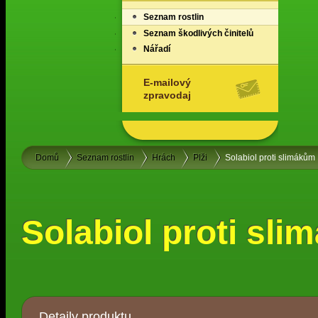
Seznam rostlin
Seznam škodlivých činitelů
Nářadí
E-mailový
zpravodaj
Domů
Seznam rostlin
Hrách
Plži
Solabiol proti slimákům
Solabiol proti sl
Detaily produktu