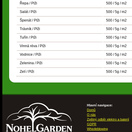
Řepa / Plži
500 / 5g / m2
Salát / Plži
500 / 5g / m2
Špenát / Plži
500 / 5g / m2
Trávník / Plži
500 / 5g / m2
Tuřín / Plži
500 / 5g / m2
Vinná réva / Plži
500 / 5g / m2
Vodnice / Plži
500 / 5g / m2
Zelenina / Plži
500 / 5g / m2
Zelí / Plži
500 / 5g / m2
Hlavní navigace:
Domů
O nás
Zpětný odběr elektro a baterií
GDPR
Whistleblowing