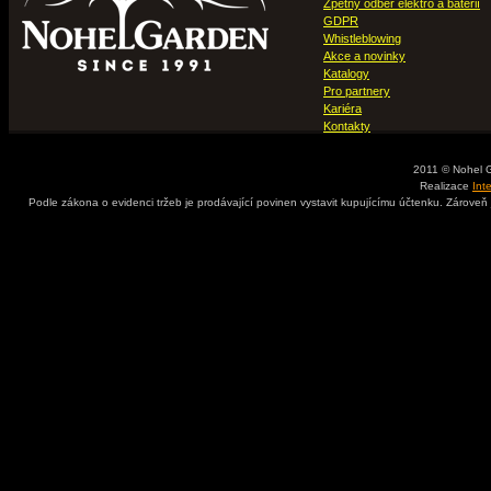
Zpětný odběr elektro a baterií
GDPR
Whistleblowing
Akce a novinky
Katalogy
Pro partnery
Kariéra
Kontakty
2011 © Nohel 
Realizace
Int
Podle zákona o evidenci tržeb je prodávající povinen vystavit kupujícímu účtenku. Zároveň