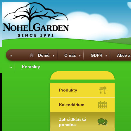
Domů
O nás
GDPR
Akce a
Kontakty
Produkty
Kalendárium
Zahrádkářská
poradna