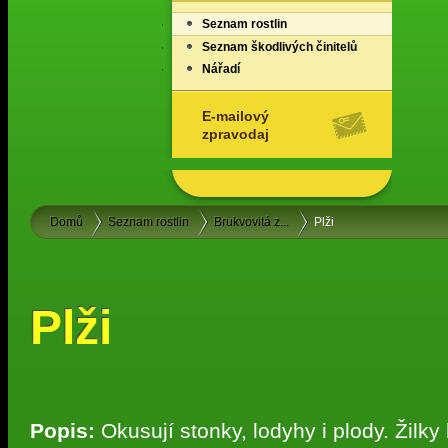
Seznam rostlin
Seznam škodlivých činitelů
Nářadí
E-mailový
zpravodaj
Domů
Seznam rostlin
Brukvovitá z...
Plži
Plži
Popis:
Okusují stonky, lodyhy i plody. Žilky 