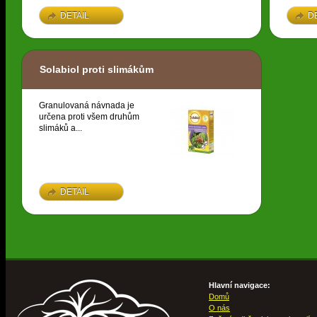
DETAIL
D
Solabiol proti slimákům
Granulovaná návnada je
určena proti všem druhům
slimáků a...
DETAIL
Hlavní navigace:
Domů
O nás