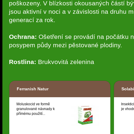
poškozeny. V blízkosti okousaných částí bývá
jsou aktivní v noci a v závislosti na druhu 
generací za rok.
Ochrana:
Ošetření se provádí na počátku
posypem půdy mezi pěstované plodiny.
Rostlina:
Brukvovitá zelenina
Ferranish Natur
Solab
Moluskocid ve formě
Insektic
granulované návnady k
je vhodn
přímému použití...