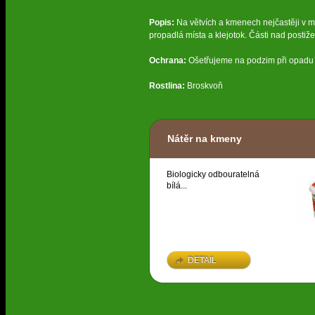
Popis:
Na větvích a kmenech nejčastěji v m
propadlá místa a klejotok. Části nad postiž
Ochrana:
Ošetřujeme na podzim při opadu li
Rostlina:
Broskvoň
Nátěr na kmeny
Biologicky odbouratelná
bílá...
DETAIL