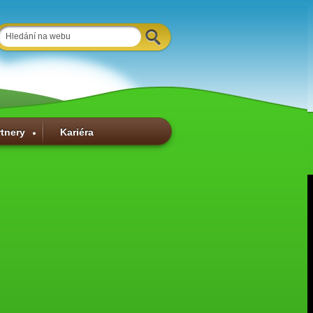
rtnery
Kariéra