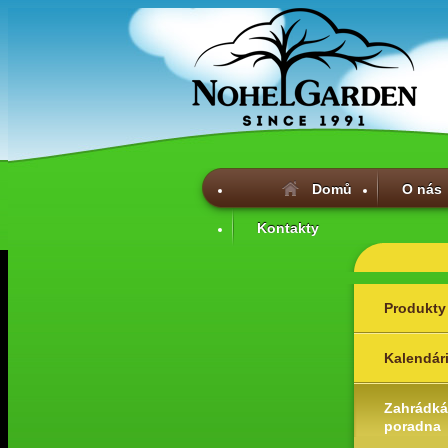
Domů
O nás
Kontakty
Produkty
Kalendár
Zahrádká
poradna