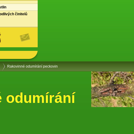
tlin
dlivých činitelů
ý
j
Rakovinné odumírání peckovin
 odumírání