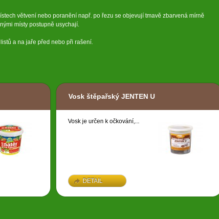
ístech větvení nebo poranění např. po řezu se objevují tmavě zbarvená mírně
enými místy postupně usychají.
stů a na jaře před nebo při rašení.
Vosk štěpařský JENTEN U
Vosk je určen k očkování,...
DETAIL