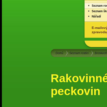
Seznam ros
Seznam ško
Nářadí
E-mailov
zpravoda
Domů
Seznam rostlin
Broskvoň
Rakovinné
peckovin