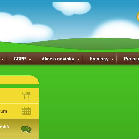
GDPR
Akce a novinky
Katalogy
Pro pa
ium
řská