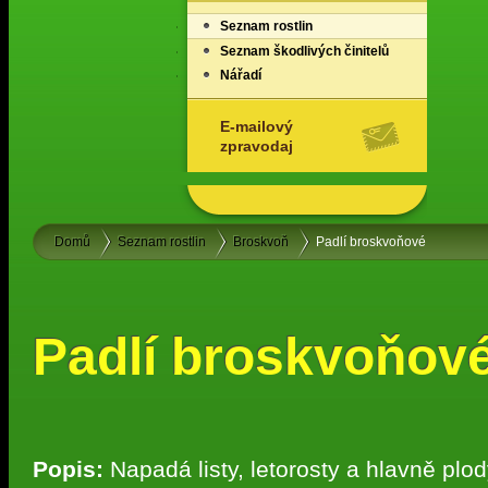
Seznam rostlin
Seznam škodlivých činitelů
Nářadí
E-mailový
zpravodaj
Domů
Seznam rostlin
Broskvoň
Padlí broskvoňové
Padlí broskvoňov
Popis:
Napadá listy, letorosty a hlavně plod