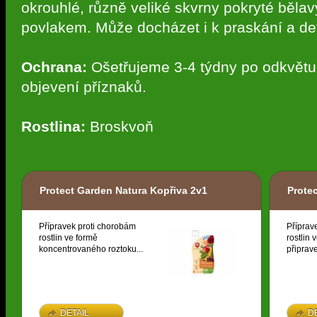
okrouhlé, různě veliké skvrny pokryté běl
povlakem. Může docházet i k praskání a d
Ochrana:
Ošetřujeme 3-4 týdny po odkvětu,
objevení příznaků.
Rostlina:
Broskvoň
Protect Garden Natura Kopřiva 2v1
Prote
Přípravek proti chorobám
Příprav
rostlin ve formě
rostlin 
koncentrovaného roztoku...
připrave
DETAIL
D