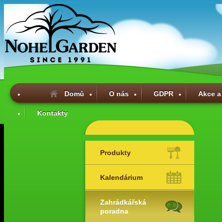
Domů
O nás
GDPR
Akce a
Kontakty
Produkty
Kalendárium
Zahrádkářská
poradna