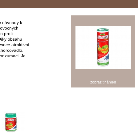
é návnady k
, ovocných
n proti
Díky obsahu
ysoce atraktivní.
zhořčovadlo,
konzumaci. Je
zobrazit náhled