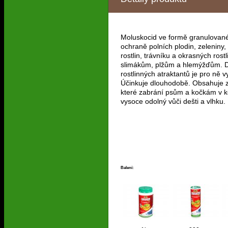
Moluskocid ve formě granulovan
ochraně polních plodin, zeleniny
rostlin, trávníku a okrasných rostli
slimákům, plžům a hlemýžďům. 
rostlinných atraktantů je pro ně v
Účinkuje dlouhodobě. Obsahuje 
které zabrání psům a kočkám v 
vysoce odolný vůči dešti a vlhku.
Balení: