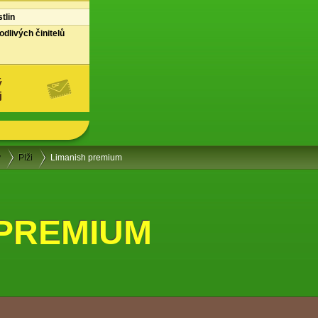
tlin
dlivých činitelů
ý
j
y
Plži
Limanish premium
 PREMIUM