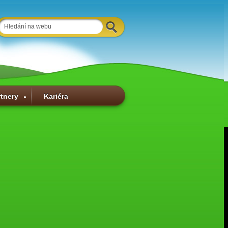
rtnery
Kariéra