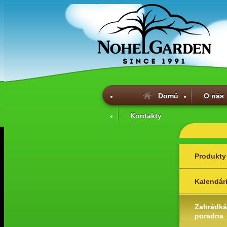
Domů
O nás
Kontakty
Produkty
Kalendár
Zahrádká
poradna