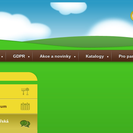
GDPR
Akce a novinky
Katalogy
Pro pa
ium
řská