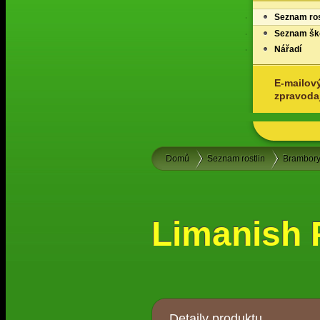
Seznam ros
Seznam ško
Nářadí
E-mailov
zpravoda
Domů
Seznam rostlin
Brambor
Limanish
Detaily produktu