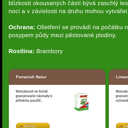
blízkosti okousaných částí bývá zaschlý leskl
noci a v závislosti na druhu mohou vytvářet
Ochrana:
Ošetření se provádí na počátku
posypem půdy mezi pěstované plodiny.
Rostlina:
Brambory
Ferranish Natur
Liman
Moluskocid ve formě
Molusko
granulované návnady k
granulo
přímému použití...
ochraně 
DETAIL
D