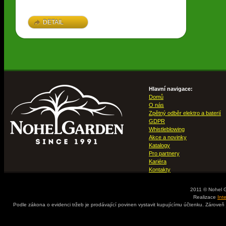
DETAIL
Hlavní navigace:
Domů
O nás
Zpětný odběr elektro a baterií
GDPR
Whistleblowing
Akce a novinky
Katalogy
Pro partnery
Kariéra
Kontakty
2011 © Nohel 
Realizace
Int
Podle zákona o evidenci tržeb je prodávající povinen vystavit kupujícímu účtenku. Zároveň