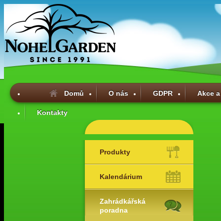
Domů
O nás
GDPR
Akce a
Kontakty
Produkty
Kalendárium
Zahrádkářská
poradna