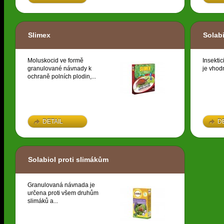
Slimex
Solab
Moluskocid ve formě
Insektic
granulované návnady k
je vhodn
ochraně polních plodin,...
DETAIL
D
Solabiol proti slimákům
Granulovaná návnada je
určena proti všem druhům
slimáků a...