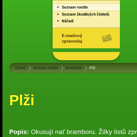
Seznam rostlin
Seznam škodlivých činitelů
Nářadí
E-mailový
zpravodaj
Domů
Seznam rostlin
Brambory
Plži
Plži
Popis:
Okusují nať bramboru. Žilky listů zp