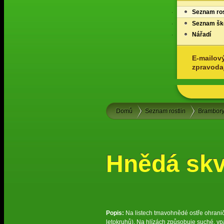
Seznam ros
Seznam ško
Nářadí
E-mailov
zpravoda
Domů
Seznam rostlin
Brambor
Hnědá skvr
Popis:
Na listech tmavohnědé ostře ohraničen
letokruhů). Na hlízách způsobuje suché, vp