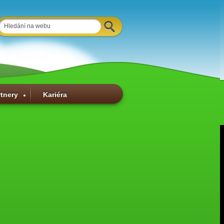
rtnery
Kariéra