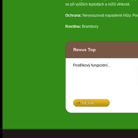
se při vyšších teplotách a nižší vlhkosti.
Ochrana:
Nevysazovat napadené hlízy. Použi
Rostlina:
Brambory
Revus Top
Postřikový fungicidní...
DETAIL