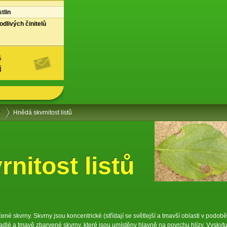
tlin
dlivých činitelů
ý
j
y
Hnědá skvrnitost listů
nitost listů
é skvrny. Skvrny jsou koncentrické (střídají se světlejší a tmavší oblasti v podobě
adlé a tmavě zbarvené skvrny, které jsou umístěny hlavně na povrchu hlízy. Vyskytu