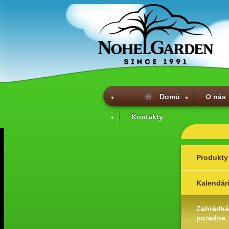
Domů
O nás
Kontakty
Produkty
Kalendár
Zahrádká
poradna