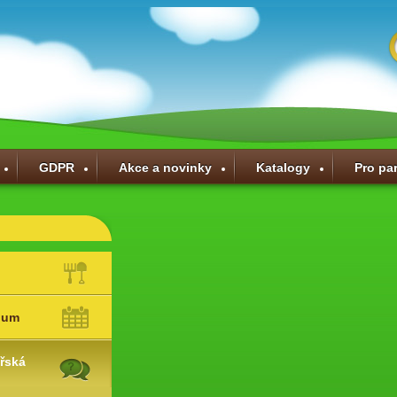
GDPR
Akce a novinky
Katalogy
Pro pa
ium
řská