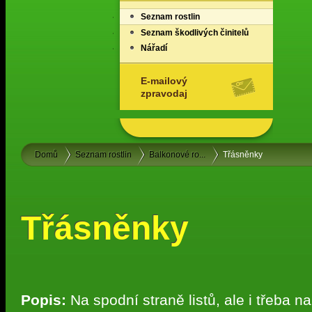
Seznam rostlin
Seznam škodlivých činitelů
Nářadí
E-mailový
zpravodaj
Domů
Seznam rostlin
Balkonové ro...
Třásněnky
Třásněnky
Popis:
Na spodní straně listů, ale i třeba 