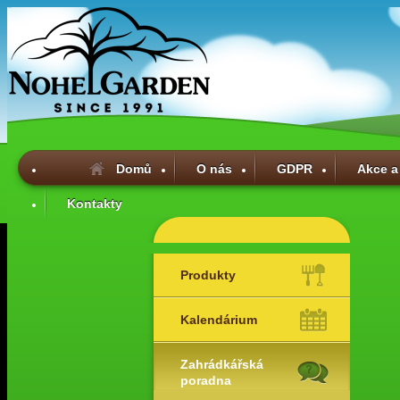
Domů
O nás
GDPR
Akce a
Kontakty
Produkty
Kalendárium
Zahrádkářská
poradna