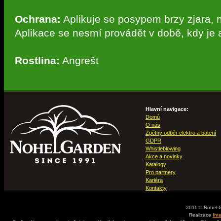
Ochrana:
Aplikuje se posypem brzy zjara, n
Aplikace se nesmí provádět v době, kdy je a
Rostlina:
Angrešt
Hlavní navigace:
Domů
O nás
Zpětný odběr elektro a baterií
GDPR
Whistleblowing
Akce a novinky
Katalogy
Pro partnery
Kariéra
Kontakty
2011 © Nohel 
Realizace
Int