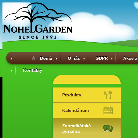
Domů
O nás
GDPR
Akce a
Kontakty
Produkty
Kalendárium
Zahrádkářská
poradna