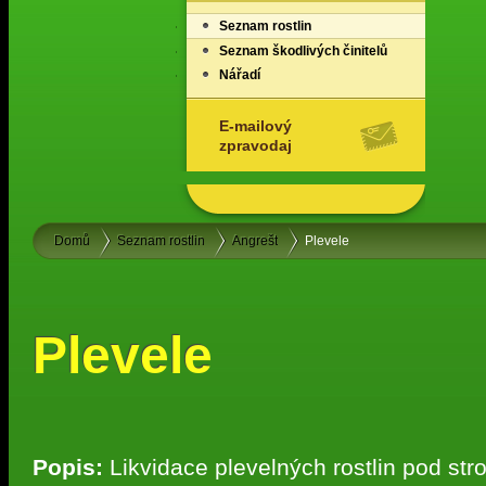
Seznam rostlin
Seznam škodlivých činitelů
Nářadí
E-mailový
zpravodaj
Domů
Seznam rostlin
Angrešt
Plevele
Plevele
Popis:
Likvidace plevelných rostlin pod str