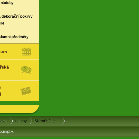
 nádoby
a dekorační pokryv
lie
klamní předměty
ium
řská
ý
j
tovní
Lampy
Skleněné s p...
cm/pl.v.