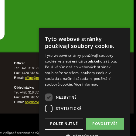
Tyto webové stránky
používají soubory cookie.
Tyto webové stránky používají soubory
cookie ke zlepšení uživatelského zážitku.
Office:
Používáním našich webových stránek
Tel: +420 318 533 511
souhlasíte se všemi soubory cookie v
Fax: +420 318 533 513
souladu s našimi zásadami používání
E-mail:
office@nohelgarden.cz
souborů cookie.
Více informací
Objednávky:
Tel: +420 318 533 533
NEZBYTNÉ
Fax: +420 318 533 538
E-mail:
objednavky@nohelgarden.cz
STATISTICKÉ
POUZE NUTNÉ
POVOLIT VŠE
ne; v případě technického výpadku pak nejpozději do