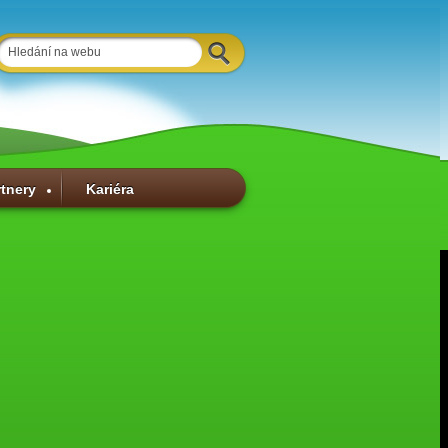
rtnery
Kariéra