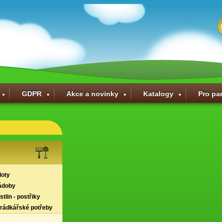
GDPR
Akce a novinky
Katalogy
Pro pa
loty
ádoby
tlin - postřiky
hrádkářské potřeby