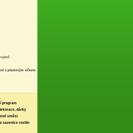
 náplně
ěné s plastovým víčkem
í program
 dekorace, dárky
rmné směsi
a sazenice rostlin