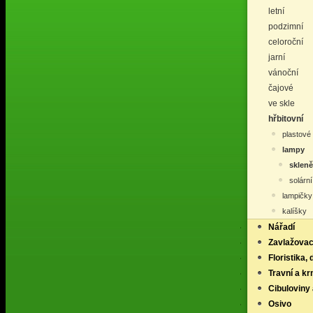
letní
podzimní
celoroční
jarní
vánoční
čajové
ve skle
hřbitovní
plastové
lampy
sklen
solární
lampičky
kalíšky
Nářadí
Zavlažovac
Floristika,
Travní a k
Cibuloviny 
Osivo