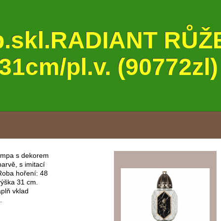
b.skl.RADIANT RŮŽ
1cm/pl.v. (90772zl)
 lampa s dekorem
arvě, s imitací
Roba hoření: 48
výška 31 cm.
plň vklad
.