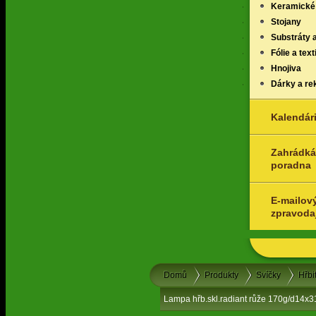
Keramické
Stojany
Substráty 
Fólie a texti
Hnojiva
Dárky a re
Kalendár
Zahrádká
poradna
E-mailov
zpravoda
Domů
Produkty
Svíčky
Hřbi
Lampa hřb.skl.radiant růže 170g/d14x31