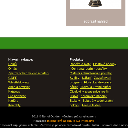
zobrazit náhled
Hlavní navigace:
Produkty:
Domů
Rohože a ploty
Plastové nádoby
O nás
Ochrana rostlin - postřiky
Zpětný odběr elektro a baterií
Ostatní zahrádkářské potřeby
GDPR
Svíčky
Nářadí
Zavlažovací
Whistleblowing
program
Floristika, dekorace,
Akce a novinky
dárky
Travní a krmné směsi
Katalogy
Cibuloviny a sazenice rostlin
Pro partnery
Osivo
Keramické nádoby
Kariéra
Stojany
Substráty a dekorační
Kontakty
pokryv
Fólie a textilie
2011 © Nohel Garden, všechna práva vyhrazena
Realizace
Internetová agentura Q2 Interactive
en vystavit kupujícímu účtenku. Zároveň je povinen zaevidovat přijatou tržbu u správce daně onli