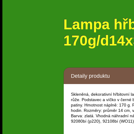
Lampa hř
170g/d14x3
Detaily produktu
Skleněná, dekorativní hřbitovní
růže. Podstavec a víčko v černé b
patiny. Hmotnost náplně: 170 g. 
hodin. Rozměry: průměr 14 cm, 
Barva: zlatá. Vhodná náhradní ná
92080bí (p220), 92108bí (WO11)