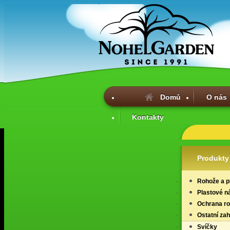
Domů
O nás
Kontakty
Produkty
Rohože a p
Plastové n
Ochrana ros
Ostatní za
Svíčky