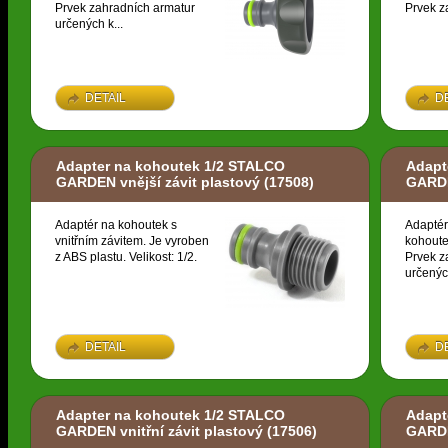
Prvek zahradních armatur
Prvek z
určených k...
DETAIL
D
Adapter na kohoutek 1/2 STALCO
Adapt
GARDEN vnější závit plastový
(17508)
GARDE
Adaptér na kohoutek s
Adaptér
vnitřním závitem. Je vyroben
kohoute
z ABS plastu. Velikost: 1/2.
Prvek z
určených
DETAIL
D
Adapter na kohoutek 1/2 STALCO
Adapt
GARDEN vnitřní závit plastový
(17506)
GARDE