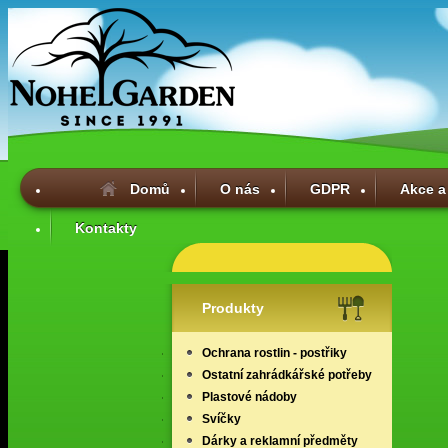
Domů
O nás
GDPR
Akce a
Kontakty
Produkty
Ochrana rostlin - postřiky
Ostatní zahrádkářské potřeby
Plastové nádoby
Svíčky
Dárky a reklamní předměty