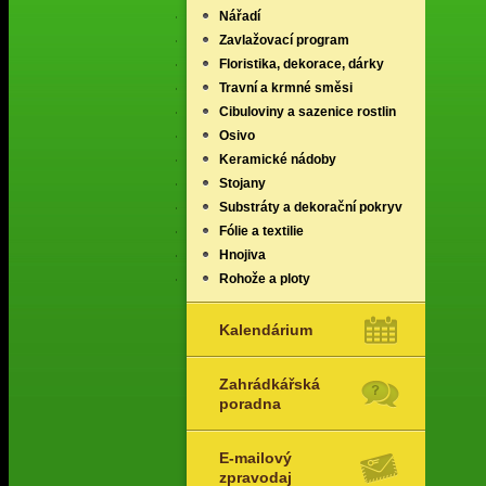
Nářadí
Zavlažovací program
Floristika, dekorace, dárky
Travní a krmné směsi
Cibuloviny a sazenice rostlin
Osivo
Keramické nádoby
Stojany
Substráty a dekorační pokryv
Fólie a textilie
Hnojiva
Rohože a ploty
Kalendárium
Zahrádkářská
poradna
E-mailový
zpravodaj