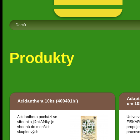
Domů
Produkty
Adapt
Acidanthera 10ks
(400401bí)
cm 10
Acidanthera pochází se
Univerz
střední a jižní Afriky, je
FISKARS
vhodná do menších
propoje
skupinových...
pracovní