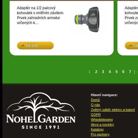
Adaptér na 1/2 palcový
Adaptér
kohoutek s vnitřním závitem.
kohoute
Prvek zahradních armatur
Prvek z
určených k...
určených
DETAIL
D
1
2
3
4
5
6
7
|
Hlavní navigace:
Domů
O nás
Zpětný odběr elektro a baterií
GDPR
Whistleblowing
Akce a novinky
Katalogy
Pro partnery