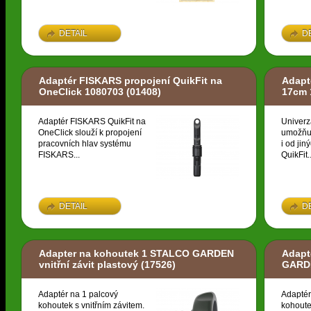
DETAIL
D
Adaptér FISKARS propojení QuikFit na
Adapt
OneClick 1080703
(01408)
17cm 
Adaptér FISKARS QuikFit na
Univerz
OneClick slouží k propojení
umožňuj
pracovních hlav systému
i od ji
FISKARS...
QuikFit..
DETAIL
D
Adapter na kohoutek 1 STALCO GARDEN
Adapt
vnitřní závit plastový
(17526)
GARDE
Adaptér na 1 palcový
Adaptér
kohoutek s vnitřním závitem.
kohoute