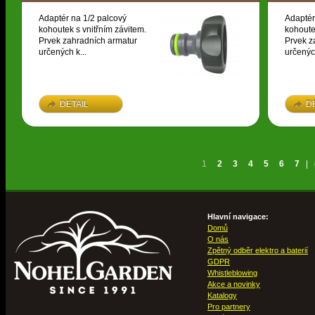
Adaptér na 1/2 palcový
Adaptér
kohoutek s vnitřním závitem.
kohoute
Prvek zahradních armatur
Prvek z
určených k...
určených
DETAIL
D
1
2
3
4
5
6
7
|
Hlavní navigace:
Domů
O nás
Zpětný odběr elektro a baterií
GDPR
Whistleblowing
Akce a novinky
Katalogy
Pro partnery