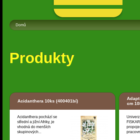
Domů
Produkty
Adapt
Acidanthera 10ks
(400401bí)
cm 10
Acidanthera pochází se
Univerz
střední a jižní Afriky, je
FISKARS
vhodná do menších
propoje
skupinových...
pracovní