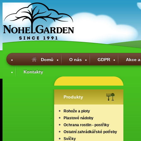
Domů
O nás
GDPR
Akce a
Kontakty
Produkty
Rohože a ploty
Plastové nádoby
Ochrana rostlin - postřiky
Ostatní zahrádkářské potřeby
Svíčky