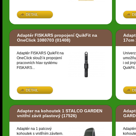
DETAIL
D
Adaptér FISKARS propojení QuikFit na
Adapt
OneClick 1080703
(01408)
17cm 
Adaptér FISKARS QuikFit na
Univerz
OneClick slouží k propojení
umožňuj
pracovních hlav systému
i od ji
FISKARS...
QuikFit..
DETAIL
D
Adapter na kohoutek 1 STALCO GARDEN
Adapt
vnitřní závit plastový
(17526)
GARDE
Adaptér na 1 palcový
Adaptér
kohoutek s vnitřním závitem.
kohoute