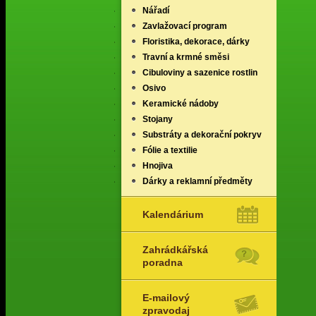
Nářadí
Zavlažovací program
Floristika, dekorace, dárky
Travní a krmné směsi
Cibuloviny a sazenice rostlin
Osivo
Keramické nádoby
Stojany
Substráty a dekorační pokryv
Fólie a textilie
Hnojiva
Dárky a reklamní předměty
Kalendárium
Zahrádkářská
poradna
E-mailový
zpravodaj