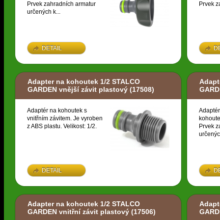
Prvek zahradních armatur
Prvek z
určených k...
DETAIL
D
Adapter na kohoutek 1/2 STALCO
Adapt
GARDEN vnější závit plastový
(17508)
GARDE
Adaptér na kohoutek s
Adaptér
vnitřním závitem. Je vyroben
kohoute
z ABS plastu. Velikost: 1/2.
Prvek z
určených
DETAIL
D
Adapter na kohoutek 1/2 STALCO
Adapt
GARDEN vnitřní závit plastový
(17506)
GARDE