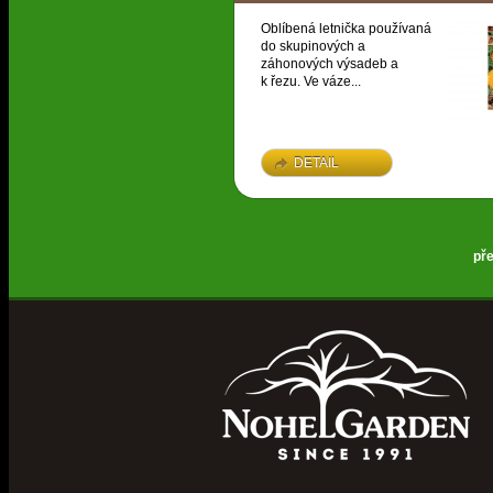
Oblíbená letnička používaná
do skupinových a
záhonových výsadeb a
k řezu. Ve váze...
DETAIL
př