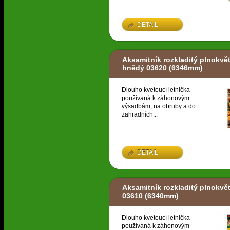
DETAIL
Aksamitník rozkladitý plnokvět
hnědý 03620
(6346mm)
Dlouho kvetoucí letnička
používaná k záhonovým
výsadbám, na obruby a do
zahradních...
DETAIL
Aksamitník rozkladitý plnokvět
03610
(6340mm)
Dlouho kvetoucí letnička
používaná k záhonovým