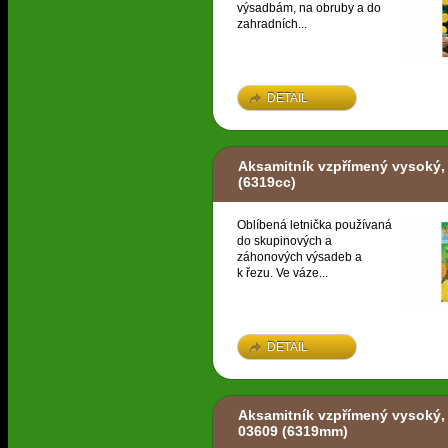
výsadbám, na obruby a do
zahradních...
DETAIL
Aksamitník vzpřímený vysoký,
(6319cc)
Oblíbená letnička používaná
do skupinových a
záhonových výsadeb a
k řezu. Ve váze...
DETAIL
Aksamitník vzpřímený vysoký,
03609
(6319mm)