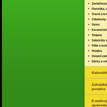
Zavlažovac
Floristika,
Travní a k
Cibuloviny 
Osivo
Keramické
Stojany
Substráty 
Fólie a texti
Hnojiva
Ostatní za
Dárky a re
Kalendár
Zahrádká
poradna
E-mailov
zpravoda