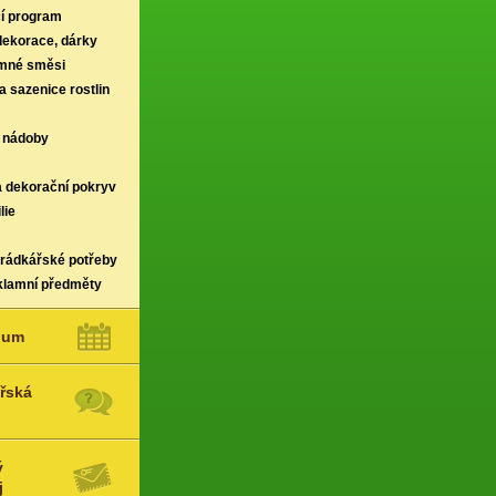
í program
 dekorace, dárky
rmné směsi
a sazenice rostlin
 nádoby
a dekorační pokryv
lie
hrádkářské potřeby
klamní předměty
ium
řská
ý
j