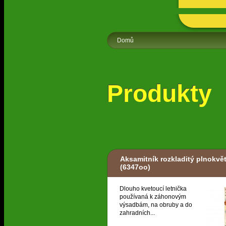
Domů
Produkty
Aksamitník rozkladitý plnokvě
(6347oo)
Dlouho kvetoucí letnička
používaná k záhonovým
výsadbám, na obruby a do
zahradních...