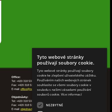
Tyto webové stránky
používají soubory cookie.
Tyto webové stránky používají soubory
cookie ke zlepšení uživatelského zážitku.
Office:
Používáním našich webových stránek
Tel: +420 318 533 511
souhlasíte se všemi soubory cookie v
Fax: +420 318 533 513
souladu s našimi zásadami používání
E-mail:
office@nohelgarden.cz
souborů cookie.
Více informací
Objednávky:
Tel: +420 318 533 533
NEZBYTNÉ
Fax: +420 318 533 538
E-mail:
objednavky@nohelgarden.cz