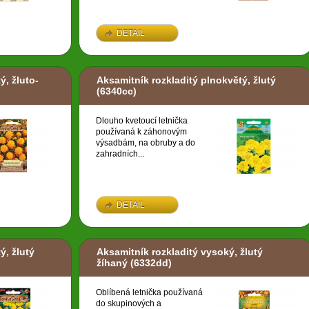
DETAIL
ý, žluto-
Aksamitník rozkladitý plnokvětý, žlutý
(6340cc)
Dlouho kvetoucí letnička
používaná k záhonovým
výsadbám, na obruby a do
zahradních...
DETAIL
ý, žlutý
Aksamitník rozkladitý vysoký, žlutý
žíhaný
(6332dd)
Oblíbená letnička používaná
do skupinových a