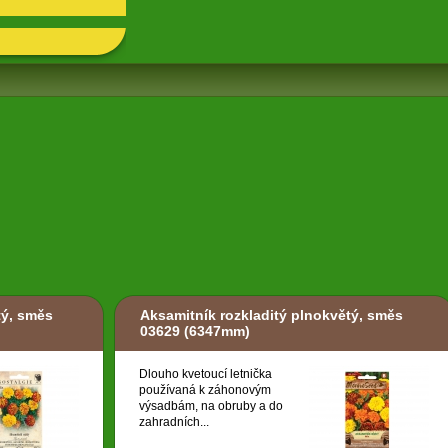
tý, směs
Aksamitník rozkladitý plnokvětý, směs
03629
(6347mm)
Dlouho kvetoucí letnička
používaná k záhonovým
výsadbám, na obruby a do
zahradních...