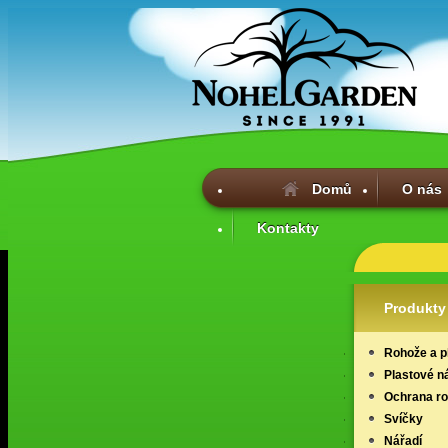
Domů
O nás
Kontakty
Produkty
Rohože a p
Plastové n
Ochrana ros
Svíčky
Nářadí