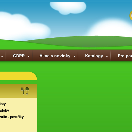
GDPR
Akce a novinky
Katalogy
Pro pa
loty
ádoby
tlin - postřiky