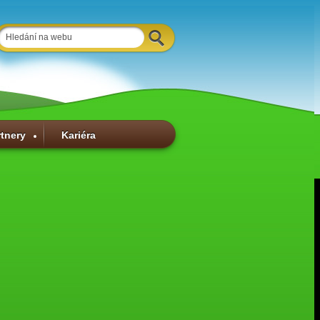
rtnery
Kariéra