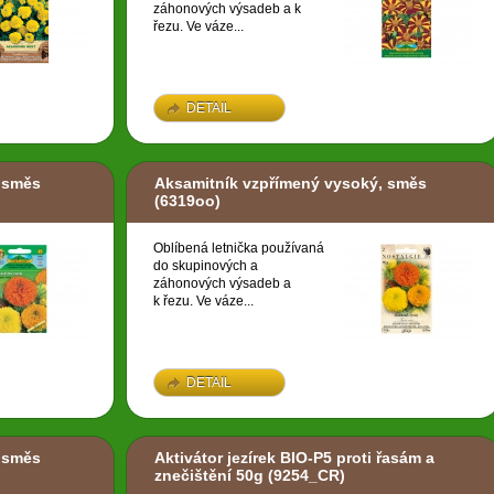
záhonových výsadeb a k
řezu. Ve váze...
DETAIL
 směs
Aksamitník vzpřímený vysoký, směs
(6319oo)
Oblíbená letnička používaná
do skupinových a
záhonových výsadeb a
k řezu. Ve váze...
DETAIL
 směs
Aktivátor jezírek BIO-P5 proti řasám a
znečištění 50g
(9254_CR)