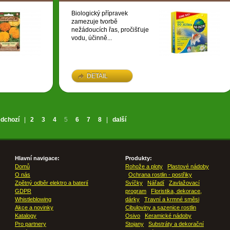
Biologický přípravek
zamezuje tvorbě
nežádoucích řas, pročišťuje
vodu, účinně...
DETAIL
edchozí
|
2
3
4
5
6
7
8
|
další
Hlavní navigace:
Produkty:
Domů
Rohože a ploty
Plastové nádoby
O nás
Ochrana rostlin - postřiky
Zpětný odběr elektro a baterií
Svíčky
Nářadí
Zavlažovací
GDPR
program
Floristika, dekorace,
Whistleblowing
dárky
Travní a krmné směsi
Akce a novinky
Cibuloviny a sazenice rostlin
Katalogy
Osivo
Keramické nádoby
Pro partnery
Stojany
Substráty a dekorační