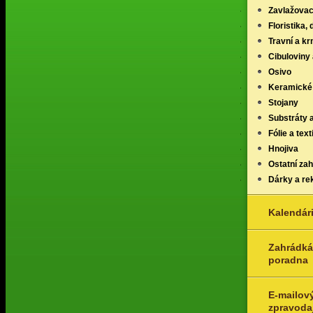
Zavlažovac
Floristika,
Travní a k
Cibuloviny 
Osivo
Keramické
Stojany
Substráty 
Fólie a texti
Hnojiva
Ostatní za
Dárky a re
Kalendár
Zahrádká
poradna
E-mailov
zpravoda