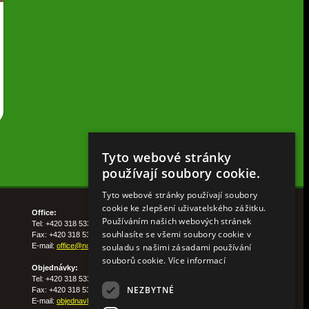
Tyto webové stránky
používají soubory cookie.
Tyto webové stránky používají soubory
cookie ke zlepšení uživatelského zážitku.
Office:
Používáním našich webových stránek
Tel: +420 318 533 511
souhlasíte se všemi soubory cookie v
Fax: +420 318 533 513
souladu s našimi zásadami používání
E-mail:
office@nohelgarden.cz
souborů cookie.
Více informací
Objednávky:
Tel: +420 318 533 533
NEZBYTNÉ
Fax: +420 318 533 538
E-mail:
objednavky@nohelgarden.cz