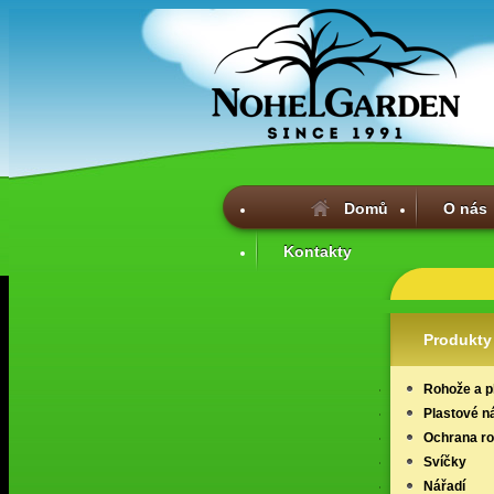
Domů
O nás
Kontakty
Produkty
Rohože a p
Plastové n
Ochrana ros
Svíčky
Nářadí