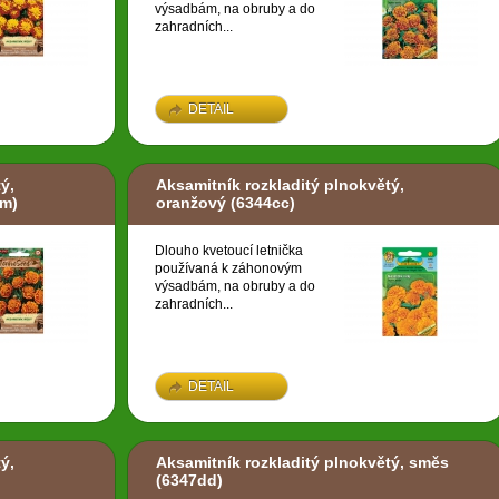
výsadbám, na obruby a do
zahradních...
DETAIL
ý,
Aksamitník rozkladitý plnokvětý,
m)
oranžový
(6344cc)
Dlouho kvetoucí letnička
používaná k záhonovým
výsadbám, na obruby a do
zahradních...
DETAIL
ý,
Aksamitník rozkladitý plnokvětý, směs
(6347dd)