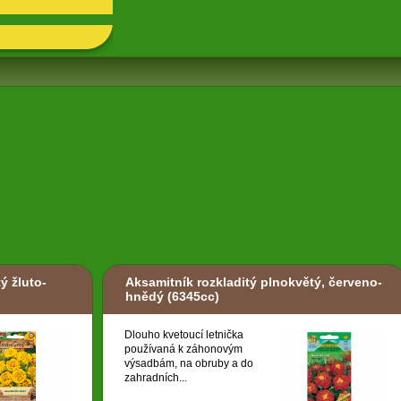
ý žluto-
Aksamitník rozkladitý plnokvětý, červeno-
hnědý
(6345cc)
Dlouho kvetoucí letnička
používaná k záhonovým
výsadbám, na obruby a do
zahradních...