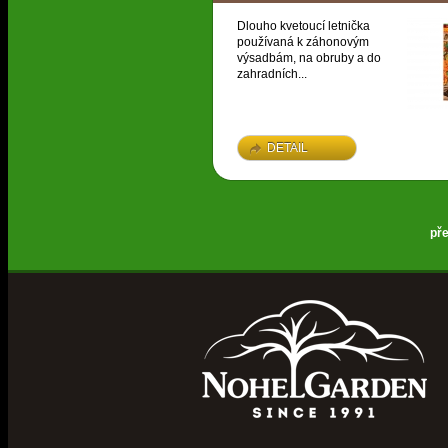
Dlouho kvetoucí letnička
používaná k záhonovým
výsadbám, na obruby a do
zahradních...
DETAIL
př