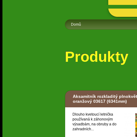
Domů
Produkty
Aksamitník rozkladitý plnokvět
oranžový 03617
(6341mm)
Dlouho kvetoucí letnička
používaná k záhonovým
výsadbám, na obruby a do
zahradních...