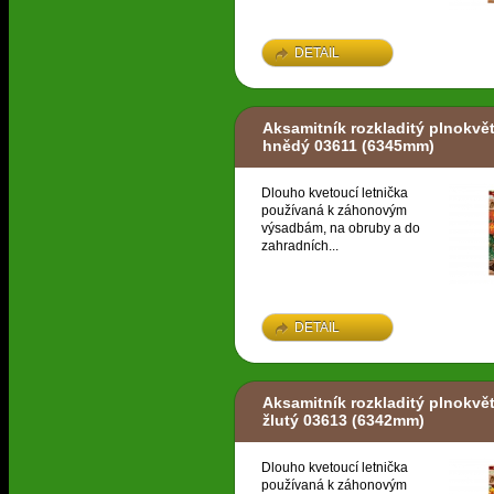
DETAIL
Aksamitník rozkladitý plnokvět
hnědý 03611
(6345mm)
Dlouho kvetoucí letnička
používaná k záhonovým
výsadbám, na obruby a do
zahradních...
DETAIL
Aksamitník rozkladitý plnokvě
žlutý 03613
(6342mm)
Dlouho kvetoucí letnička
používaná k záhonovým