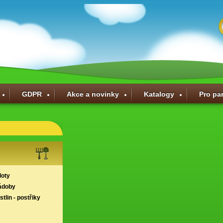
GDPR
Akce a novinky
Katalogy
Pro pa
loty
ádoby
tlin - postřiky