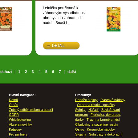
Letnička používaná k
záhonovým výsadbám, na
obruby a do zahradních
nádob. Snáší i...
DETAIL
edchozí
|
1
2
3
4
5
6
7
|
další
Hlavní navigace:
Produkty:
Domů
Rohože a ploty
Plastové nádoby
O nás
Ochrana rostlin - postřiky
Zpětný odběr elektro a baterií
Svíčky
Nářadí
Zavlažovací
GDPR
program
Floristika, dekorace,
Whistleblowing
dárky
Travní a krmné směsi
Akce a novinky
Cibuloviny a sazenice rostlin
Katalogy
Osivo
Keramické nádoby
Pro partnery
Stojany
Substráty a dekorační