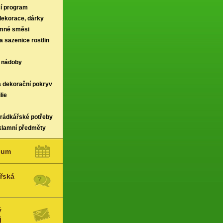
í program
 dekorace, dárky
rmné směsi
a sazenice rostlin
 nádoby
a dekorační pokryv
lie
hrádkářské potřeby
klamní předměty
ium
řská
ý
j