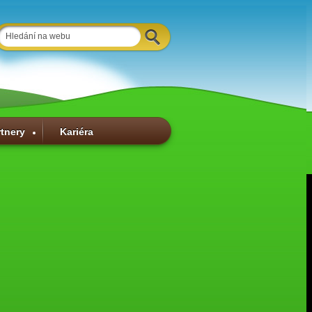
rtnery
Kariéra