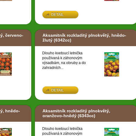
DETAIL
ý, červeno-
Aksamitník rozkladitý plnokvětý, hnědo-
žlutý
(6342cc)
Dlouho kvetoucí letnička
používaná k záhonovým
výsadbám, na obruby a do
zahradních...
DETAIL
tý, hnědo-
Aksamitník rozkladitý plnokvětý,
oranžovo-hnědý
(6343cc)
Dlouho kvetoucí letnička
používaná k záhonovým