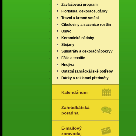
Zavlažovací program
Floristika, dekorace, dárky
Travní a krmné směsi
Cibuloviny a sazenice rostlin
Osivo
Keramické nádoby
Stojany
Substráty a dekorační pokryv
Fólie a textilie
Hnojiva
Ostatní zahrádkářské potřeby
Dárky a reklamní předměty
Kalendárium
Zahrádkářská
poradna
E-mailový
zpravodaj