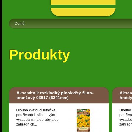
Domů
Produkty
Aksamitník rozkladitý plnokvětý žluto-
Aksami
oranžový 03617
(6341mm)
hněd
Dlouho kvetoucí letnička
Dlouho 
používaná k záhonovým
použív
výsadbám, na obruby a do
výsadbá
zahradních...
zahradn