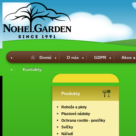
Domů
O nás
GDPR
Akce a
Kontakty
Produkty
Rohože a ploty
Plastové nádoby
Ochrana rostlin - postřiky
Svíčky
Nářadí