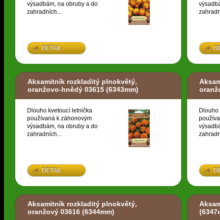
výsadbám, na obruby a do
výsadbá
zahradních...
zahradn
DETAIL
D
Aksamitník rozkladitý plnokvětý,
Aksami
oranžovo-hnědý 03615
(6343mm)
oranž
Dlouho kvetoucí letnička
Dlouho 
používaná k záhonovým
použív
výsadbám, na obruby a do
výsadbá
zahradních...
zahradn
DETAIL
D
Aksamitník rozkladitý plnokvětý,
Aksam
oranžový 03616
(6344mm)
(6347