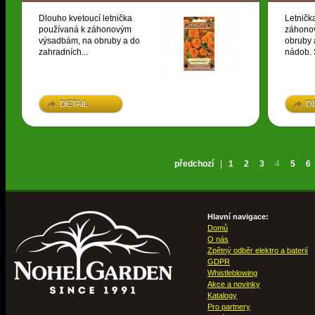
Dlouho kvetoucí letnička
Letničk
používaná k záhonovým
záhono
výsadbám, na obruby a do
obruby 
zahradních...
nádob. S
DETAIL
D
předchozí
|
1
2
3
4
5
6
Hlavní navigace:
Domů
O nás
Zpětný odběr elektro a baterií
GDPR
Whistleblowing
Akce a novinky
Katalogy
Pro partnery