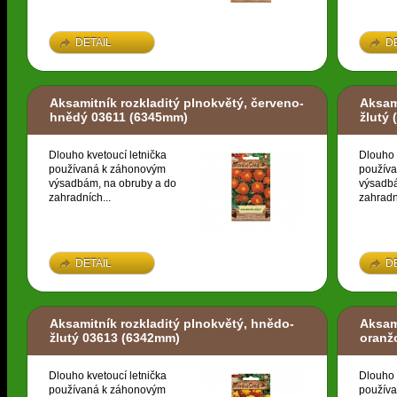
DETAIL
D
Aksamitník rozkladitý plnokvětý, červeno-
Aksam
hnědý 03611
(6345mm)
žlutý
(
Dlouho kvetoucí letnička
Dlouho 
používaná k záhonovým
použív
výsadbám, na obruby a do
výsadbá
zahradních...
zahradn
DETAIL
D
Aksamitník rozkladitý plnokvětý, hnědo-
Aksami
žlutý 03613
(6342mm)
oranž
Dlouho kvetoucí letnička
Dlouho 
používaná k záhonovým
použív