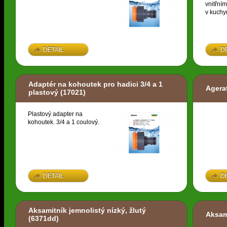
vnitřní
v kuchyn
DETAIL
D
Adaptér na kohoutek pro hadici 3/4 a 1
Agera
plastový
(17021)
Plastový adapter na
kohoutek. 3/4 a 1 coulový.
DETAIL
D
Aksamitník jemnolistý nízký, žlutý
Aksam
(6371dd)