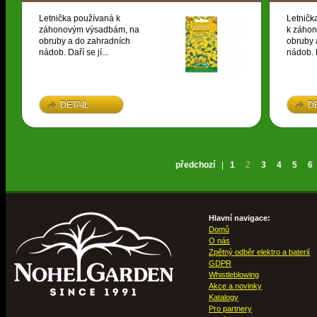
Letnička používaná k
Letničk
záhonovým výsadbám, na
k záho
obruby a do zahradních
obruby 
nádob. Daří se jí...
nádob. D
DETAIL
D
předchozí
|
1
2
3
4
5
6
Hlavní navigace:
Domů
O nás
Zpětný odběr elektro a baterií
GDPR
Whistleblowing
Akce a novinky
Katalogy
Pro partnery