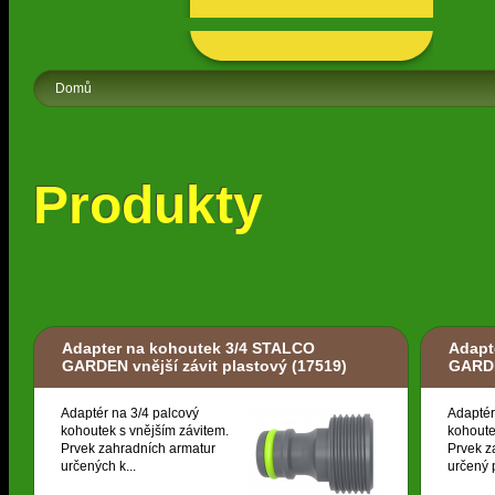
Domů
Produkty
Adapter na kohoutek 3/4 STALCO
Adapt
GARDEN vnější závit plastový
(17519)
GARDE
Adaptér na 3/4 palcový
Adaptér
kohoutek s vnějším závitem.
kohoute
Prvek zahradních armatur
Prvek z
určených k...
určený p