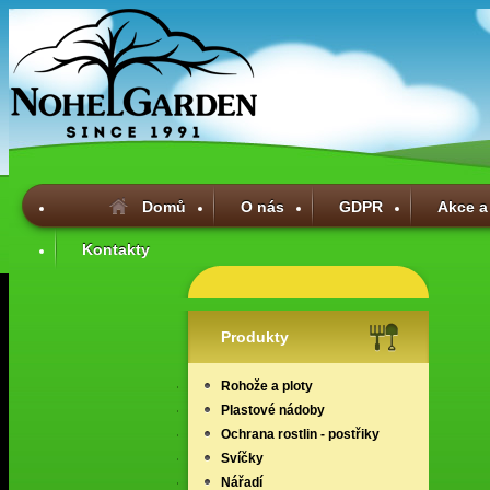
Domů
O nás
GDPR
Akce a
Kontakty
Produkty
Rohože a ploty
Plastové nádoby
Ochrana rostlin - postřiky
Svíčky
Nářadí