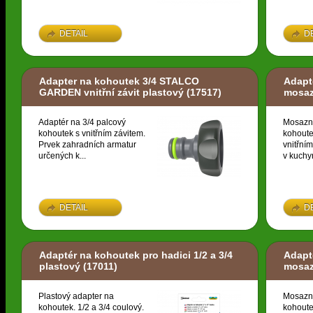
DETAIL
D
Adapter na kohoutek 3/4 STALCO
Adapté
GARDEN vnitřní závit plastový
(17517)
mosa
Adaptér na 3/4 palcový
Mosazn
kohoutek s vnitřním závitem.
kohoute
Prvek zahradních armatur
vnitřní
určených k...
v kuchyn
DETAIL
D
Adaptér na kohoutek pro hadici 1/2 a 3/4
Adapté
plastový
(17011)
mosa
Plastový adapter na
Mosazn
kohoutek. 1/2 a 3/4 coulový.
kohoute