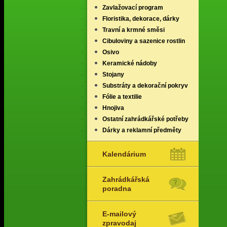
Zavlažovací program
Floristika, dekorace, dárky
Travní a krmné směsi
Cibuloviny a sazenice rostlin
Osivo
Keramické nádoby
Stojany
Substráty a dekorační pokryv
Fólie a textilie
Hnojiva
Ostatní zahrádkářské potřeby
Dárky a reklamní předměty
Kalendárium
Zahrádkářská
poradna
E-mailový
zpravodaj