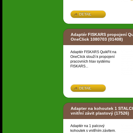
DETAIL
Adaptér FISKARS propojení Qu
OneClick 1080703
(01408)
Adaptér FISKARS QuikFit na
OneClick slouží k propojení
pracovních hlav systému
FISKARS...
DETAIL
Adapter na kohoutek 1 STAL
vnitřní závit plastový
(17526)
Adaptér na 1 palcový
kohoutek s vnitřním závitem.