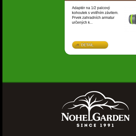
Adaptér na 1/2 palcový
kohoutek s vnitřním závitem.
Prvek zahradních armatur
určených k...
DETAIL