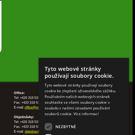
Tyto webové stránky
používají soubory cookie.
Tyto webové stránky používají soubory
cookie ke zlepšení uživatelského zážitku.
Office:
Používáním našich webových stránek
Tel: +420 318 533 511
souhlasíte se všemi soubory cookie v
Fax: +420 318 533 513
souladu s našimi zásadami používání
E-mail:
office@nohelgarden.cz
souborů cookie.
Více informací
Objednávky:
Tel: +420 318 533 533
NEZBYTNÉ
Fax: +420 318 533 538
E-mail:
objednavky@nohelgarden.cz