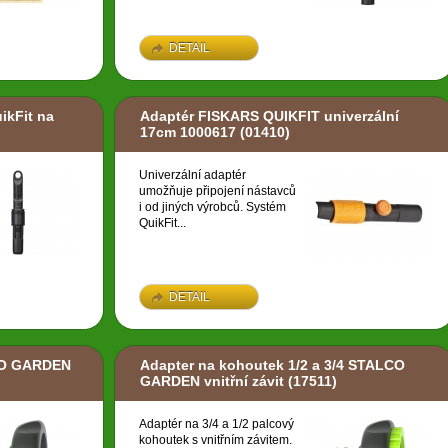
DETAIL
ikFit na
Adaptér FISKARS QUIKFIT univerzální
17cm 1000617
(01410)
Univerzální adaptér
umožňuje připojení nástavců
i od jiných výrobců. Systém
QuikFit...
DETAIL
CO GARDEN
Adapter na kohoutek 1/2 a 3/4 STALCO
GARDEN vnitřní závit
(17511)
Adaptér na 3/4 a 1/2 palcový
kohoutek s vnitřním závitem.