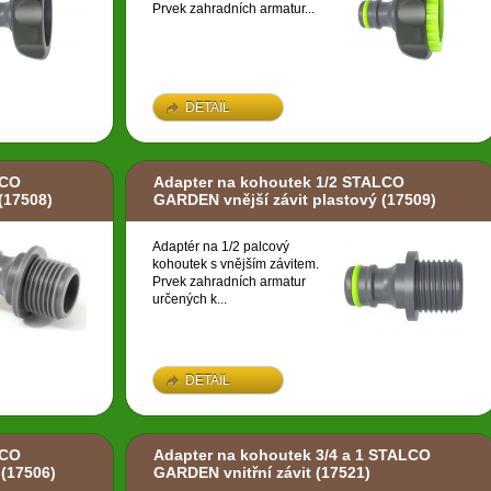
Prvek zahradních armatur...
DETAIL
LCO
Adapter na kohoutek 1/2 STALCO
(17508)
GARDEN vnější závit plastový
(17509)
Adaptér na 1/2 palcový
kohoutek s vnějším závitem.
Prvek zahradních armatur
určených k...
DETAIL
LCO
Adapter na kohoutek 3/4 a 1 STALCO
(17506)
GARDEN vnitřní závit
(17521)