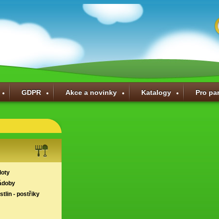
GDPR
Akce a novinky
Katalogy
Pro pa
loty
ádoby
tlin - postřiky