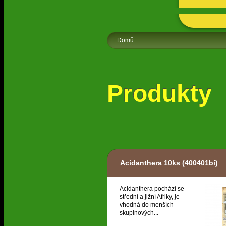
Domů
Produkty
Acidanthera 10ks
(400401bí)
Acidanthera pochází se
střední a jižní Afriky, je
vhodná do menších
skupinových...