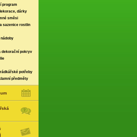
í program
 dekorace, dárky
rmné směsi
a sazenice rostlin
 nádoby
a dekorační pokryv
lie
hrádkářské potřeby
klamní předměty
ium
řská
ý
j