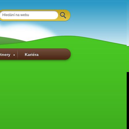
rtnery
Kariéra