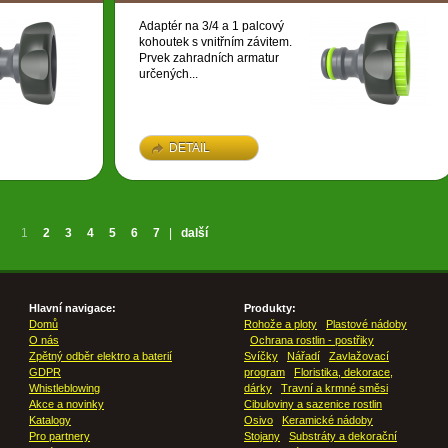
Adaptér na 3/4 a 1 palcový
kohoutek s vnitřním závitem.
Prvek zahradních armatur
určených...
DETAIL
1
2
3
4
5
6
7
|
další
Hlavní navigace:
Produkty:
Domů
Rohože a ploty
Plastové nádoby
O nás
Ochrana rostlin - postřiky
Zpětný odběr elektro a baterií
Svíčky
Nářadí
Zavlažovací
GDPR
program
Floristika, dekorace,
Whistleblowing
dárky
Travní a krmné směsi
Akce a novinky
Cibuloviny a sazenice rostlin
Katalogy
Osivo
Keramické nádoby
Pro partnery
Stojany
Substráty a dekorační