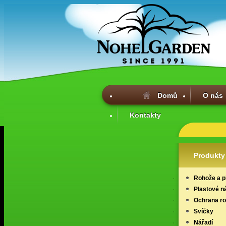
Domů
O nás
Kontakty
Produkty
Rohože a p
Plastové n
Ochrana ros
Svíčky
Nářadí