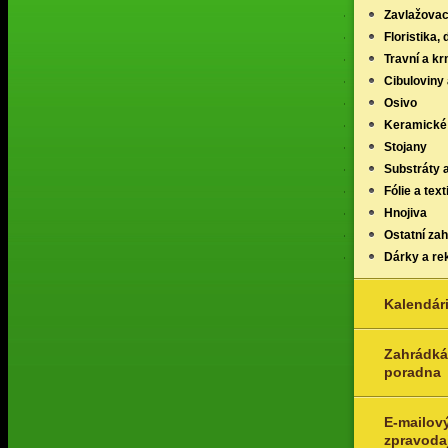
Zavlažovac
Floristika,
Travní a k
Cibuloviny 
Osivo
Keramické
Stojany
Substráty 
Fólie a texti
Hnojiva
Ostatní za
Dárky a re
Kalendár
Zahrádká
poradna
E-mailov
zpravoda