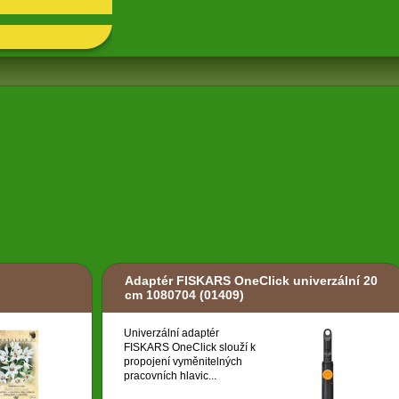
Adaptér FISKARS OneClick univerzální 20
cm 1080704
(01409)
Univerzální adaptér
FISKARS OneClick slouží k
propojení vyměnitelných
pracovních hlavic...