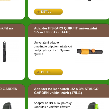
DETAIL
ikFit na
Adaptér FISKARS QUIKFIT univerzální
17cm 1000617
(01410)
Univerzální adaptér
umožňuje připojení nástavců
i od jiných výrobců. Systém
QuikFit...
DETAIL
CO GARDEN
Adapter na kohoutek 1/2 a 3/4 STALCO
GARDEN vnitřní závit
(17511)
Adaptér na 3/4 a 1/2 palcový
kohoutek s vnitřním závitem.