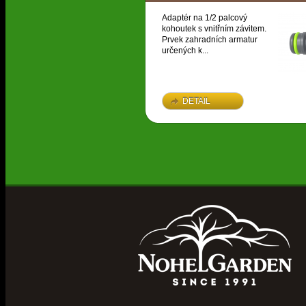
Adaptér na 1/2 palcový
kohoutek s vnitřním závitem.
Prvek zahradních armatur
určených k...
DETAIL