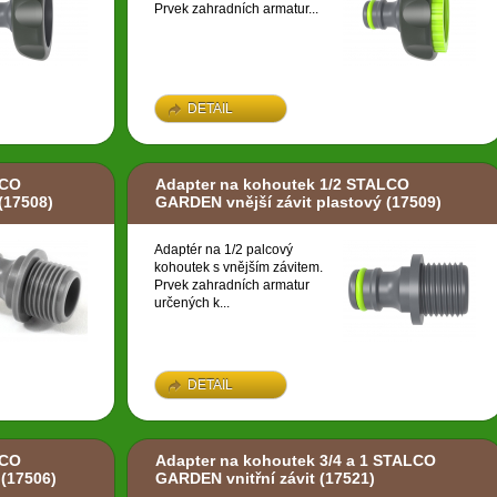
Prvek zahradních armatur...
DETAIL
LCO
Adapter na kohoutek 1/2 STALCO
(17508)
GARDEN vnější závit plastový
(17509)
Adaptér na 1/2 palcový
kohoutek s vnějším závitem.
Prvek zahradních armatur
určených k...
DETAIL
LCO
Adapter na kohoutek 3/4 a 1 STALCO
(17506)
GARDEN vnitřní závit
(17521)