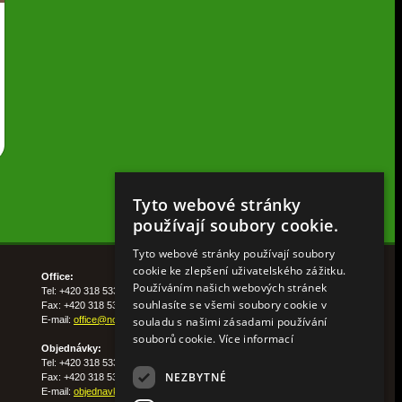
Tyto webové stránky
používají soubory cookie.
Tyto webové stránky používají soubory
cookie ke zlepšení uživatelského zážitku.
Office:
Používáním našich webových stránek
Tel: +420 318 533 511
souhlasíte se všemi soubory cookie v
Fax: +420 318 533 513
souladu s našimi zásadami používání
E-mail:
office@nohelgarden.cz
souborů cookie.
Více informací
Objednávky:
Tel: +420 318 533 533
NEZBYTNÉ
Fax: +420 318 533 538
E-mail:
objednavky@nohelgarden.cz