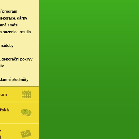
í program
 dekorace, dárky
rmné směsi
a sazenice rostlin
 nádoby
a dekorační pokryv
lie
klamní předměty
ium
řská
ý
j