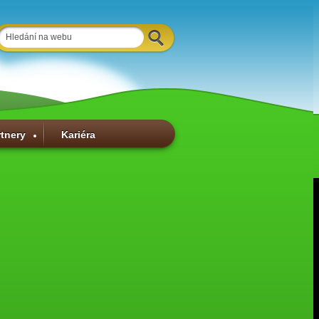
rtnery
Kariéra