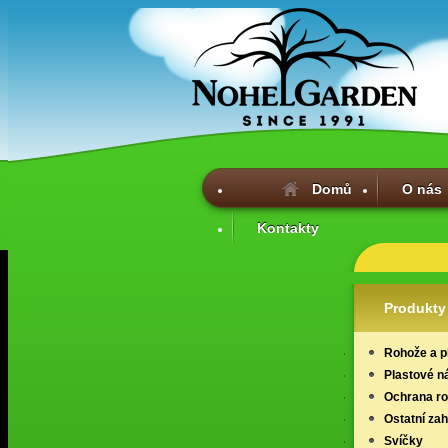
Domů
O nás
Kontakty
Produkty
Rohože a p
Plastové n
Ochrana ros
Ostatní za
Svíčky