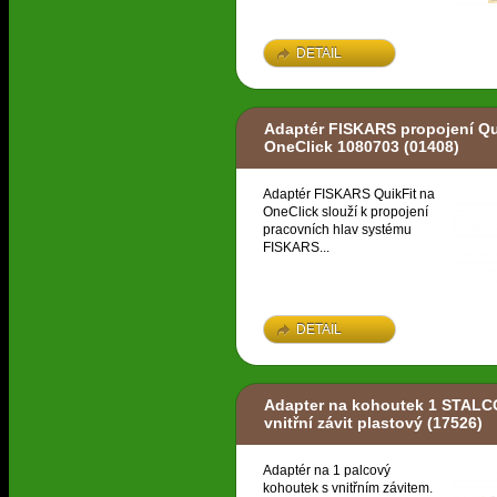
DETAIL
Adaptér FISKARS propojení Qu
OneClick 1080703
(01408)
Adaptér FISKARS QuikFit na
OneClick slouží k propojení
pracovních hlav systému
FISKARS...
DETAIL
Adapter na kohoutek 1 STAL
vnitřní závit plastový
(17526)
Adaptér na 1 palcový
kohoutek s vnitřním závitem.