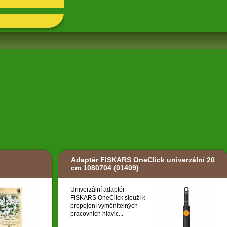
Adaptér FISKARS OneClick univerzální 20
cm 1080704
(01409)
Univerzální adaptér
FISKARS OneClick slouží k
propojení vyměnitelných
pracovních hlavic...