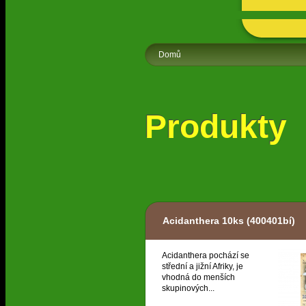
Domů
Produkty
Acidanthera 10ks
(400401bí)
Acidanthera pochází se
střední a jižní Afriky, je
vhodná do menších
skupinových...