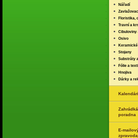
Nářadí
Zavlažovac
Floristika,
Travní a k
Cibuloviny 
Osivo
Keramické
Stojany
Substráty 
Fólie a texti
Hnojiva
Dárky a re
Kalendár
Zahrádká
poradna
E-mailov
zpravoda