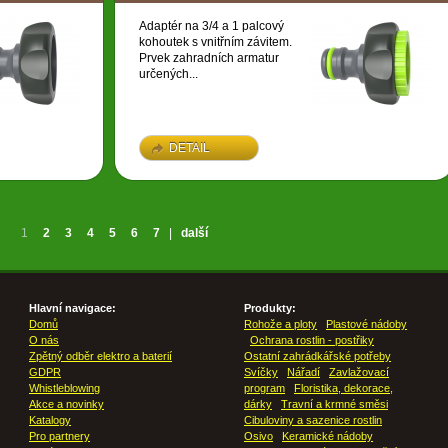
Adaptér na 3/4 a 1 palcový
kohoutek s vnitřním závitem.
Prvek zahradních armatur
určených...
DETAIL
1
2
3
4
5
6
7
|
další
Hlavní navigace:
Produkty:
Domů
Rohože a ploty
Plastové nádoby
O nás
Ochrana rostlin - postřiky
Zpětný odběr elektro a baterií
Ostatní zahrádkářské potřeby
GDPR
Svíčky
Nářadí
Zavlažovací
Whistleblowing
program
Floristika, dekorace,
Akce a novinky
dárky
Travní a krmné směsi
Katalogy
Cibuloviny a sazenice rostlin
Pro partnery
Osivo
Keramické nádoby