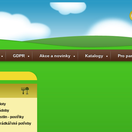
GDPR
Akce a novinky
Katalogy
Pro pa
loty
ádoby
tlin - postřiky
hrádkářské potřeby